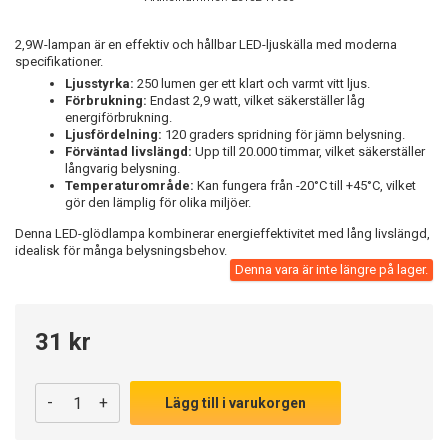
2,9W-lampan är en effektiv och hållbar LED-ljuskälla med moderna
specifikationer.
Ljusstyrka:
250 lumen ger ett klart och varmt vitt ljus.
Förbrukning:
Endast 2,9 watt, vilket säkerställer låg
energiförbrukning.
Ljusfördelning:
120 graders spridning för jämn belysning.
Förväntad livslängd:
Upp till 20.000 timmar, vilket säkerställer
långvarig belysning.
Temperaturområde:
Kan fungera från -20°C till +45°C, vilket
gör den lämplig för olika miljöer.
Denna LED-glödlampa kombinerar energieffektivitet med lång livslängd,
idealisk för många belysningsbehov.
Denna vara är inte längre på lager.
31 kr
-
+
Lägg till i varukorgen