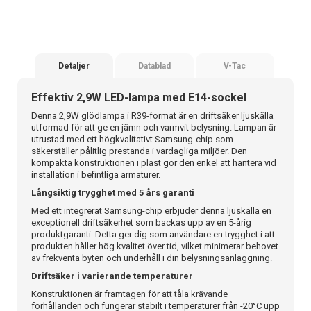
Detaljer
Datablad
V-Tac
Effektiv 2,9W LED-lampa med E14-sockel
Denna 2,9W glödlampa i R39-format är en driftsäker ljuskälla
utformad för att ge en jämn och varmvit belysning. Lampan är
utrustad med ett högkvalitativt Samsung-chip som
säkerställer pålitlig prestanda i vardagliga miljöer. Den
kompakta konstruktionen i plast gör den enkel att hantera vid
installation i befintliga armaturer.
Långsiktig trygghet med 5 års garanti
Med ett integrerat Samsung-chip erbjuder denna ljuskälla en
exceptionell driftsäkerhet som backas upp av en 5-årig
produktgaranti. Detta ger dig som användare en trygghet i att
produkten håller hög kvalitet över tid, vilket minimerar behovet
av frekventa byten och underhåll i din belysningsanläggning.
Driftsäker i varierande temperaturer
Konstruktionen är framtagen för att tåla krävande
förhållanden och fungerar stabilt i temperaturer från -20°C upp