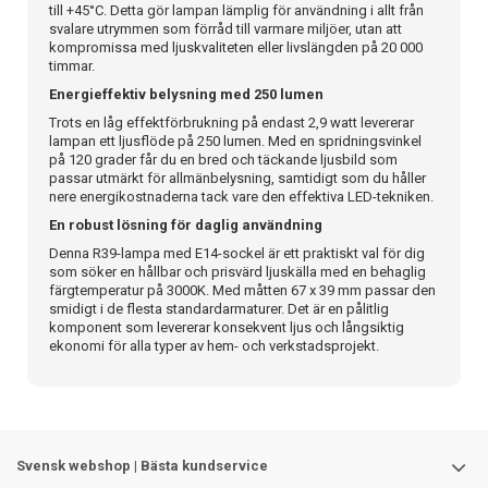
till +45°C. Detta gör lampan lämplig för användning i allt från
svalare utrymmen som förråd till varmare miljöer, utan att
kompromissa med ljuskvaliteten eller livslängden på 20 000
timmar.
Energieffektiv belysning med 250 lumen
Trots en låg effektförbrukning på endast 2,9 watt levererar
lampan ett ljusflöde på 250 lumen. Med en spridningsvinkel
på 120 grader får du en bred och täckande ljusbild som
passar utmärkt för allmänbelysning, samtidigt som du håller
nere energikostnaderna tack vare den effektiva LED-tekniken.
En robust lösning för daglig användning
Denna R39-lampa med E14-sockel är ett praktiskt val för dig
som söker en hållbar och prisvärd ljuskälla med en behaglig
färgtemperatur på 3000K. Med måtten 67 x 39 mm passar den
smidigt i de flesta standardarmaturer. Det är en pålitlig
komponent som levererar konsekvent ljus och långsiktig
ekonomi för alla typer av hem- och verkstadsprojekt.
Svensk webshop | Bästa kundservice