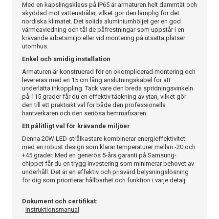
Med en kapslingsklass på IP65 är armaturen helt dammtät och
skyddad mot vattenstrålar, vilket gör den lämplig för det
nordiska klimatet. Det solida aluminiumhöljet ger en god
värmeavledning och tål de påfrestningar som uppstår i en
krävande arbetsmiljö eller vid montering på utsatta platser
utomhus.
Enkel och smidig installation
Armaturen är konstruerad för en okomplicerad montering och
levereras med en 15 cm lång anslutningskabel för att
underlätta inkoppling. Tack vare den breda spridningsvinkeln
på 115 grader får du en effektiv täckning av ytan, vilket gör
den till ett praktiskt val för både den professionella
hantverkaren och den seriösa hemmafixaren.
Ett pålitligt val för krävande miljöer
Denna 20W LED-strålkastare kombinerar energieffektivitet
med en robust design som klarar temperaturer mellan -20 och
+45 grader. Med en generös 5-års garanti på Samsung-
chippet får du en trygg investering som minimerar behovet av
underhåll. Det är en effektiv och prisvärd belysningslösning
för dig som prioriterar hållbarhet och funktion i varje detalj.
Dokument och certifikat:
-
Instruktionsmanual