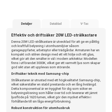
Detaljer
Datablad
V-Tac
Effektiv och driftsäker 20W LED-strålkastare
Denna 20W LED-strålkastare är utvecklad för att ge en pålitlig
och kraftfull belysning i utomhusmiljöer såsom
garageuppfarter, arbetsytor eller trädgårdar. Armaturen har en
kompakt och stilren design med ett vitt hölje och vitt glas,
vilket gör att den smälter in väl i modern arkitektur. Modellen
finns i utförandet 3000K, vilket ger ett varmvitt ljus som skapar
god sikt utan att upplevas som störande.
Driftsäker teknik med Samsung-chip
Strålkastaren är utrustad med ett högkvalitativt Samsung-chip,
vilket säkerställer en stabil prestanda och en lång livslängd.
Detta komponentval är en trygghet för dig som söker en
belysningslösning som håller över tid och levererar ett jämnt
ljusflöde på 1620 lumen, vilket gör den mycket effektiv i
förhållande till sin låga energiförbrukning.
Robust konstruktion för utomhusbruk