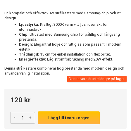
En kompakt och effektiv 20W strålkastare med Samsung-chip och vit
design.
Ljusstyrka:
Kraftigt 3000K varm vitt ljus, idealiskt för
utomhusbruk.
Chip:
Utrustad med Samsung-chip för pålitlig och långvarig
prestanda.
Design:
Elegant vit hölje och vitt glas som passar till modern
estetik.
Trådlängd:
15 cm för enkel installation och flexibilitet.
Energieffektiv:
Låg strömförbrukning med 20W effekt.
Denna strålkastare kombinerar hög prestanda med modern design och
användarvänlig installation.
Denna vara är inte längre på lager.
120 kr
-
+
Lägg till i varukorgen