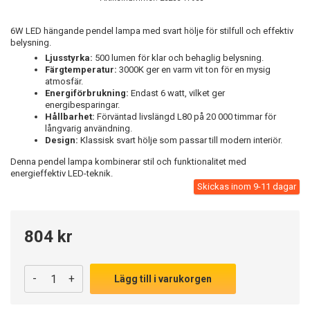
6W LED hängande pendel lampa med svart hölje för stilfull och effektiv
belysning.
Ljusstyrka:
500 lumen för klar och behaglig belysning.
Färgtemperatur:
3000K ger en varm vit ton för en mysig
atmosfär.
Energiförbrukning:
Endast 6 watt, vilket ger
energibesparingar.
Hållbarhet:
Förväntad livslängd L80 på 20 000 timmar för
långvarig användning.
Design:
Klassisk svart hölje som passar till modern interiör.
Denna pendel lampa kombinerar stil och funktionalitet med
energieffektiv LED-teknik.
Skickas inom 9-11 dagar
804 kr
-
+
Lägg till i varukorgen