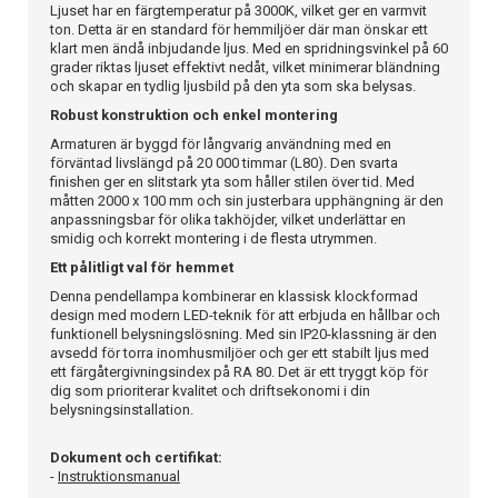
Ljuset har en färgtemperatur på 3000K, vilket ger en varmvit
ton. Detta är en standard för hemmiljöer där man önskar ett
klart men ändå inbjudande ljus. Med en spridningsvinkel på 60
grader riktas ljuset effektivt nedåt, vilket minimerar bländning
och skapar en tydlig ljusbild på den yta som ska belysas.
Robust konstruktion och enkel montering
Armaturen är byggd för långvarig användning med en
förväntad livslängd på 20 000 timmar (L80). Den svarta
finishen ger en slitstark yta som håller stilen över tid. Med
måtten 2000 x 100 mm och sin justerbara upphängning är den
anpassningsbar för olika takhöjder, vilket underlättar en
smidig och korrekt montering i de flesta utrymmen.
Ett pålitligt val för hemmet
Denna pendellampa kombinerar en klassisk klockformad
design med modern LED-teknik för att erbjuda en hållbar och
funktionell belysningslösning. Med sin IP20-klassning är den
avsedd för torra inomhusmiljöer och ger ett stabilt ljus med
ett färgåtergivningsindex på RA 80. Det är ett tryggt köp för
dig som prioriterar kvalitet och driftsekonomi i din
belysningsinstallation.
Dokument och certifikat:
-
Instruktionsmanual