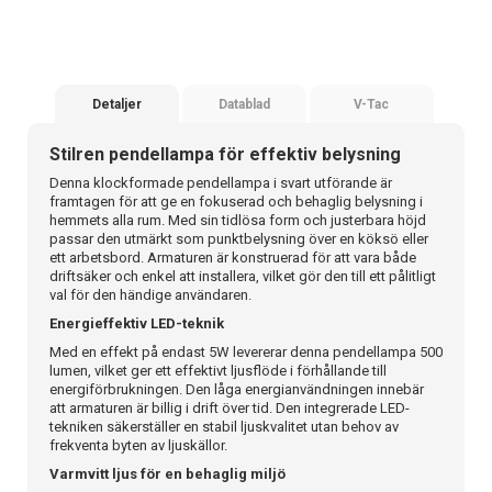
Detaljer
Datablad
V-Tac
Stilren pendellampa för effektiv belysning
Denna klockformade pendellampa i svart utförande är
framtagen för att ge en fokuserad och behaglig belysning i
hemmets alla rum. Med sin tidlösa form och justerbara höjd
passar den utmärkt som punktbelysning över en köksö eller
ett arbetsbord. Armaturen är konstruerad för att vara både
driftsäker och enkel att installera, vilket gör den till ett pålitligt
val för den händige användaren.
Energieffektiv LED-teknik
Med en effekt på endast 5W levererar denna pendellampa 500
lumen, vilket ger ett effektivt ljusflöde i förhållande till
energiförbrukningen. Den låga energianvändningen innebär
att armaturen är billig i drift över tid. Den integrerade LED-
tekniken säkerställer en stabil ljuskvalitet utan behov av
frekventa byten av ljuskällor.
Varmvitt ljus för en behaglig miljö