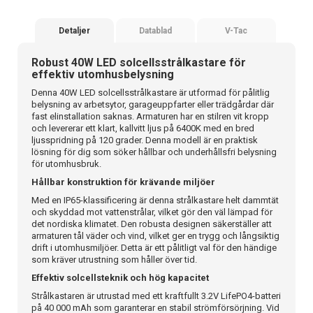
Detaljer
Datablad
V-Tac
Robust 40W LED solcellsstrålkastare för
effektiv utomhusbelysning
Denna 40W LED solcellsstrålkastare är utformad för pålitlig
belysning av arbetsytor, garageuppfarter eller trädgårdar där
fast elinstallation saknas. Armaturen har en stilren vit kropp
och levererar ett klart, kallvitt ljus på 6400K med en bred
ljusspridning på 120 grader. Denna modell är en praktisk
lösning för dig som söker hållbar och underhållsfri belysning
för utomhusbruk.
Hållbar konstruktion för krävande miljöer
Med en IP65-klassificering är denna strålkastare helt dammtät
och skyddad mot vattenstrålar, vilket gör den väl lämpad för
det nordiska klimatet. Den robusta designen säkerställer att
armaturen tål väder och vind, vilket ger en trygg och långsiktig
drift i utomhusmiljöer. Detta är ett pålitligt val för den händige
som kräver utrustning som håller över tid.
Effektiv solcellsteknik och hög kapacitet
Strålkastaren är utrustad med ett kraftfullt 3.2V LifePO4-batteri
på 40 000 mAh som garanterar en stabil strömförsörjning. Vid