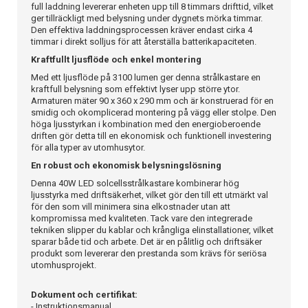
full laddning levererar enheten upp till 8 timmars drifttid, vilket
ger tillräckligt med belysning under dygnets mörka timmar.
Den effektiva laddningsprocessen kräver endast cirka 4
timmar i direkt solljus för att återställa batterikapaciteten.
Kraftfullt ljusflöde och enkel montering
Med ett ljusflöde på 3100 lumen ger denna strålkastare en
kraftfull belysning som effektivt lyser upp större ytor.
Armaturen mäter 90 x 360 x 290 mm och är konstruerad för en
smidig och okomplicerad montering på vägg eller stolpe. Den
höga ljusstyrkan i kombination med den energioberoende
driften gör detta till en ekonomisk och funktionell investering
för alla typer av utomhusytor.
En robust och ekonomisk belysningslösning
Denna 40W LED solcellsstrålkastare kombinerar hög
ljusstyrka med driftsäkerhet, vilket gör den till ett utmärkt val
för den som vill minimera sina elkostnader utan att
kompromissa med kvaliteten. Tack vare den integrerade
tekniken slipper du kablar och krångliga elinstallationer, vilket
sparar både tid och arbete. Det är en pålitlig och driftsäker
produkt som levererar den prestanda som krävs för seriösa
utomhusprojekt.
Dokument och certifikat:
-
Instruktionsmanual