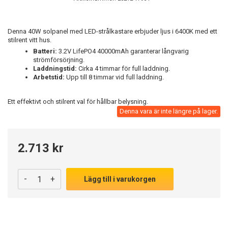
Denna 40W solpanel med LED-strålkastare erbjuder ljus i 6400K med ett
stilrent vitt hus.
Batteri:
3.2V LifePO4 40000mAh garanterar långvarig
strömförsörjning.
Laddningstid:
Cirka 4 timmar för full laddning.
Arbetstid:
Upp till 8 timmar vid full laddning.
Ett effektivt och stilrent val för hållbar belysning.
Denna vara är inte längre på lager.
2.713 kr
-
+
Lägg till i varukorgen