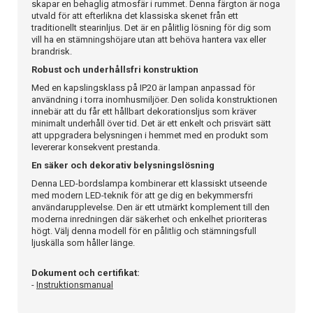
skapar en behaglig atmosfär i rummet. Denna färgton är noga
utvald för att efterlikna det klassiska skenet från ett
traditionellt stearinljus. Det är en pålitlig lösning för dig som
vill ha en stämningshöjare utan att behöva hantera vax eller
brandrisk.
Robust och underhållsfri konstruktion
Med en kapslingsklass på IP20 är lampan anpassad för
användning i torra inomhusmiljöer. Den solida konstruktionen
innebär att du får ett hållbart dekorationsljus som kräver
minimalt underhåll över tid. Det är ett enkelt och prisvärt sätt
att uppgradera belysningen i hemmet med en produkt som
levererar konsekvent prestanda.
En säker och dekorativ belysningslösning
Denna LED-bordslampa kombinerar ett klassiskt utseende
med modern LED-teknik för att ge dig en bekymmersfri
användarupplevelse. Den är ett utmärkt komplement till den
moderna inredningen där säkerhet och enkelhet prioriteras
högt. Välj denna modell för en pålitlig och stämningsfull
ljuskälla som håller länge.
Dokument och certifikat:
-
Instruktionsmanual