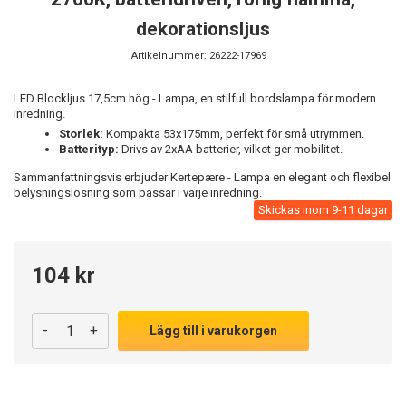
dekorationsljus
Artikelnummer:
26222-17969
LED Blockljus 17,5cm hög - Lampa, en stilfull bordslampa för modern
inredning.
Storlek:
Kompakta 53x175mm, perfekt för små utrymmen.
Batterityp:
Drivs av 2xAA batterier, vilket ger mobilitet.
Sammanfattningsvis erbjuder Kertepære - Lampa en elegant och flexibel
belysningslösning som passar i varje inredning.
Skickas inom 9-11 dagar
104 kr
-
+
Lägg till i varukorgen