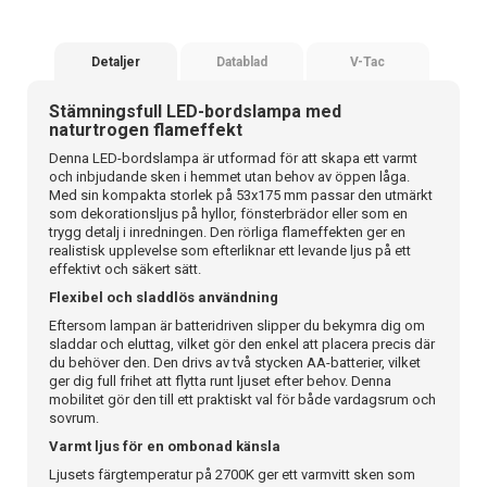
Detaljer
Datablad
V-Tac
Stämningsfull LED-bordslampa med
naturtrogen flameffekt
Denna LED-bordslampa är utformad för att skapa ett varmt
och inbjudande sken i hemmet utan behov av öppen låga.
Med sin kompakta storlek på 53x175 mm passar den utmärkt
som dekorationsljus på hyllor, fönsterbrädor eller som en
trygg detalj i inredningen. Den rörliga flameffekten ger en
realistisk upplevelse som efterliknar ett levande ljus på ett
effektivt och säkert sätt.
Flexibel och sladdlös användning
Eftersom lampan är batteridriven slipper du bekymra dig om
sladdar och eluttag, vilket gör den enkel att placera precis där
du behöver den. Den drivs av två stycken AA-batterier, vilket
ger dig full frihet att flytta runt ljuset efter behov. Denna
mobilitet gör den till ett praktiskt val för både vardagsrum och
sovrum.
Varmt ljus för en ombonad känsla
Ljusets färgtemperatur på 2700K ger ett varmvitt sken som