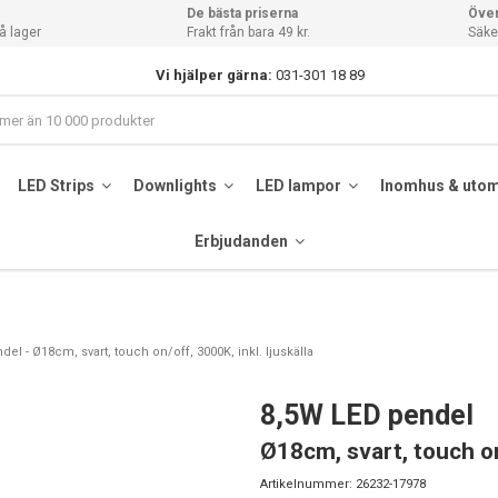
De bästa priserna
Över
å lager
Frakt från bara 49 kr.
Säker
Vi hjälper gärna:
031-301 18 89
LED Strips
Downlights
LED lampor
Inomhus & uto
Erbjudanden
el - Ø18cm, svart, touch on/off, 3000K, inkl. ljuskälla
8,5W LED pendel
Ø18cm, svart, touch on/
Artikelnummer:
26232-17978