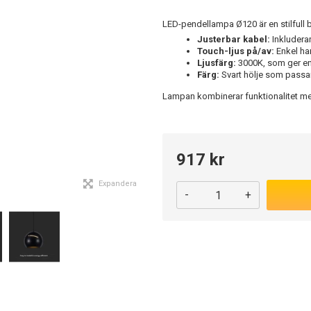
LED-pendellampa Ø120 är en stilfull b
Justerbar kabel:
Inkluderar
Touch-ljus på/av:
Enkel ha
Ljusfärg:
3000K, som ger en
Färg:
Svart hölje som passar 
Lampan kombinerar funktionalitet med 
917 kr
Expandera
-
+