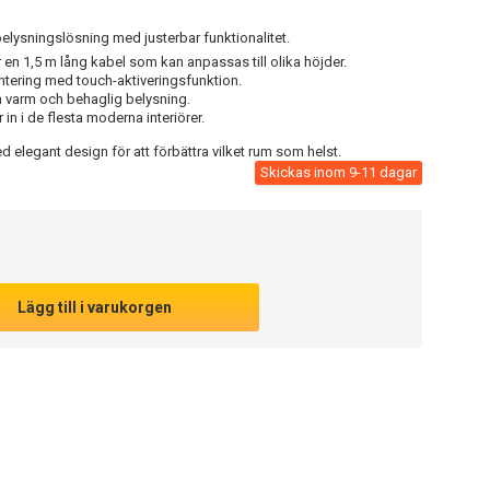
elysningslösning med justerbar funktionalitet.
 en 1,5 m lång kabel som kan anpassas till olika höjder.
ntering med touch-aktiveringsfunktion.
 varm och behaglig belysning.
in i de flesta moderna interiörer.
elegant design för att förbättra vilket rum som helst.
Skickas inom 9-11 dagar
Lägg till i varukorgen