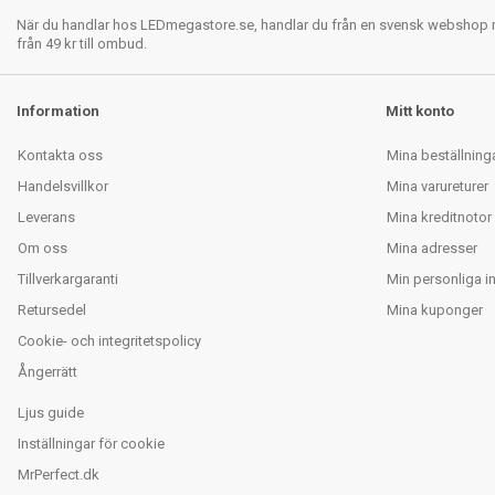
När du handlar hos LEDmegastore.se, handlar du från en svensk webshop med
från 49 kr till ombud.
Information
Mitt konto
Kontakta oss
Mina beställning
Handelsvillkor
Mina varureturer
Leverans
Mina kreditnotor
Om oss
Mina adresser
Tillverkargaranti
Min personliga i
Retursedel
Mina kuponger
Cookie- och integritetspolicy
Ångerrätt
Ljus guide
Inställningar för cookie
MrPerfect.dk