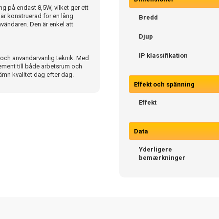
g på endast 8,5W, vilket ger ett
 är konstruerad för en lång
Bredd
användaren. Den är enkel att
Djup
IP klassifikation
och användarvänlig teknik. Med
ement till både arbetsrum och
ämn kvalitet dag efter dag.
Effekt och spänning
Effekt
Data
Yderligere
bemærkninger