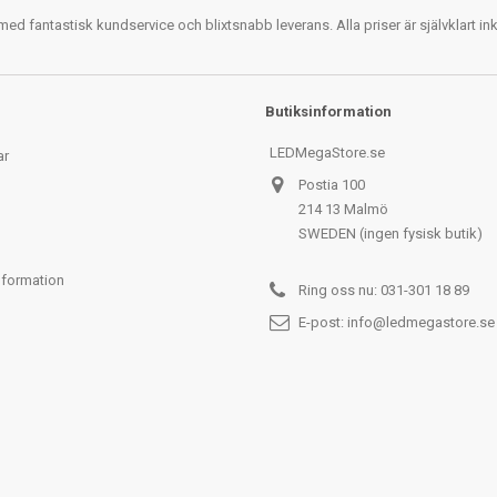
 fantastisk kundservice och blixtsnabb leverans. Alla priser är självklart i
Butiksinformation
LEDMegaStore.se
ar
Postia 100
214 13 Malmö
SWEDEN (ingen fysisk butik)
nformation
Ring oss nu:
031-301 18 89
E-post:
info@ledmegastore.se