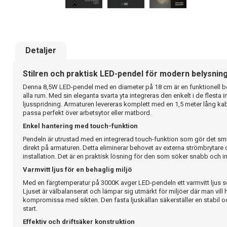
Detaljer
Stilren och praktisk LED-pendel för modern belysnin
Denna 8,5W LED-pendel med en diameter på 18 cm är en funktionell 
alla rum. Med sin eleganta svarta yta integreras den enkelt i de flesta i
ljusspridning. Armaturen levereras komplett med en 1,5 meter lång kab
passa perfekt över arbetsytor eller matbord.
Enkel hantering med touch-funktion
Pendeln är utrustad med en integrerad touch-funktion som gör det smid
direkt på armaturen. Detta eliminerar behovet av externa strömbrytare 
installation. Det är en praktisk lösning för den som söker snabb och int
Varmvitt ljus för en behaglig miljö
Med en färgtemperatur på 3000K avger LED-pendeln ett varmvitt ljus 
Ljuset är välbalanserat och lämpar sig utmärkt för miljöer där man vill
kompromissa med sikten. Den fasta ljuskällan säkerställer en stabil oc
start.
Effektiv och driftsäker konstruktion