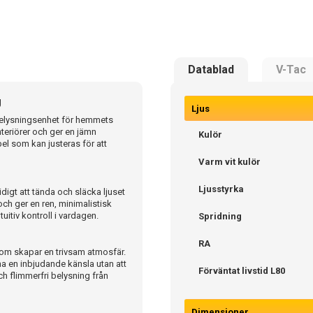
Datablad
V-Tac
g
Ljus
belysningsenhet för hemmets
nteriörer och ger en jämn
Kulör
el som kan justeras för att
Varm vit kulör
Ljusstyrka
igt att tända och släcka ljuset
och ger en ren, minimalistisk
uitiv kontroll i vardagen.
Spridning
RA
som skapar en trivsam atmosfär.
 ha en inbjudande känsla utan att
Förväntat livstid L80
h flimmerfri belysning från
Dimensioner