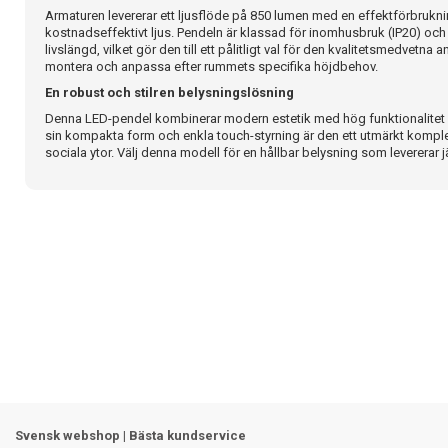
Armaturen levererar ett ljusflöde på 850 lumen med en effektförbruknin
kostnadseffektivt ljus. Pendeln är klassad för inomhusbruk (IP20) och
livslängd, vilket gör den till ett pålitligt val för den kvalitetsmedvetna 
montera och anpassa efter rummets specifika höjdbehov.
En robust och stilren belysningslösning
Denna LED-pendel kombinerar modern estetik med hög funktionalitet 
sin kompakta form och enkla touch-styrning är den ett utmärkt kompl
sociala ytor. Välj denna modell för en hållbar belysning som levererar j
Svensk webshop | Bästa kundservice