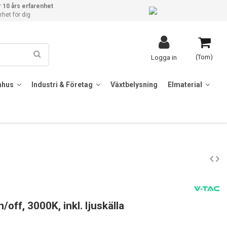
 10 års erfarenhet
het för dig
(Tom)
Logga in
mhus
Industri & Företag
Växtbelysning
Elmaterial
off, 3000K, inkl. ljuskälla