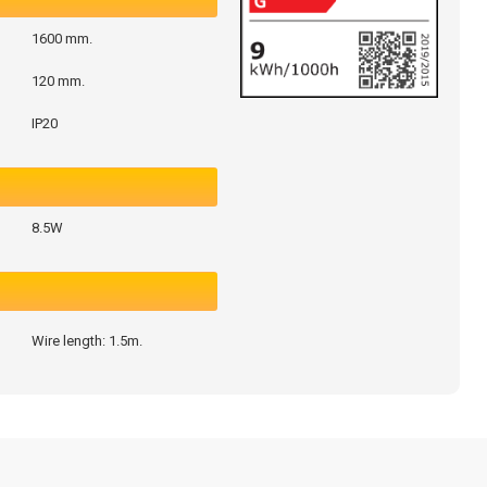
1600 mm.
120 mm.
IP20
8.5W
Wire length: 1.5m.