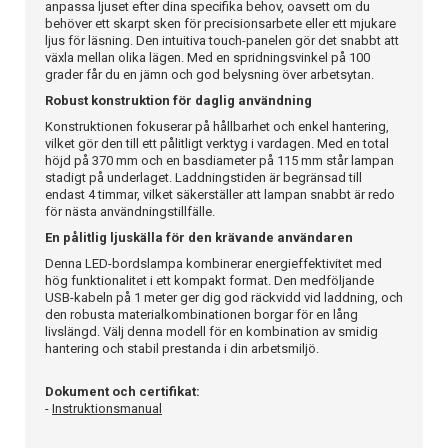
anpassa ljuset efter dina specifika behov, oavsett om du
behöver ett skarpt sken för precisionsarbete eller ett mjukare
ljus för läsning. Den intuitiva touch-panelen gör det snabbt att
växla mellan olika lägen. Med en spridningsvinkel på 100
grader får du en jämn och god belysning över arbetsytan.
Robust konstruktion för daglig användning
Konstruktionen fokuserar på hållbarhet och enkel hantering,
vilket gör den till ett pålitligt verktyg i vardagen. Med en total
höjd på 370 mm och en basdiameter på 115 mm står lampan
stadigt på underlaget. Laddningstiden är begränsad till
endast 4 timmar, vilket säkerställer att lampan snabbt är redo
för nästa användningstillfälle.
En pålitlig ljuskälla för den krävande användaren
Denna LED-bordslampa kombinerar energieffektivitet med
hög funktionalitet i ett kompakt format. Den medföljande
USB-kabeln på 1 meter ger dig god räckvidd vid laddning, och
den robusta materialkombinationen borgar för en lång
livslängd. Välj denna modell för en kombination av smidig
hantering och stabil prestanda i din arbetsmiljö.
Dokument och certifikat:
-
Instruktionsmanual