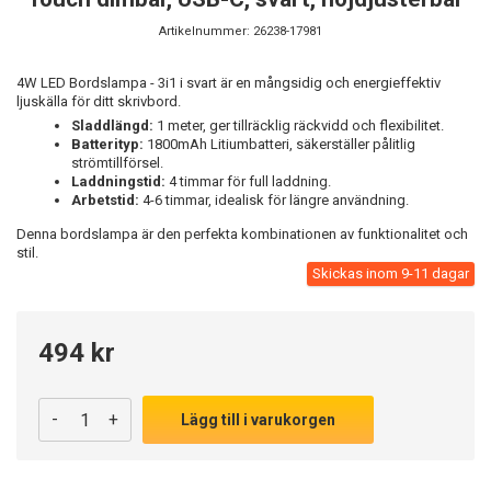
Artikelnummer:
26238-17981
4W LED Bordslampa - 3i1 i svart är en mångsidig och energieffektiv
ljuskälla för ditt skrivbord.
Sladdlängd:
1 meter, ger tillräcklig räckvidd och flexibilitet.
Batterityp:
1800mAh Litiumbatteri, säkerställer pålitlig
strömtillförsel.
Laddningstid:
4 timmar för full laddning.
Arbetstid:
4-6 timmar, idealisk för längre användning.
Denna bordslampa är den perfekta kombinationen av funktionalitet och
stil.
Skickas inom 9-11 dagar
494 kr
-
+
Lägg till i varukorgen