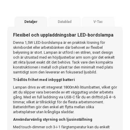
Detaljer
Datablad
V-Tac
Flexibel och uppladdningsbar LED-bordslampa
Denna 1,5W LED-bordslampa är en praktisk lösning för
skrivbordet eller arbetsbänken där behovet av flexibel
belysning är stort. Lampan är utförd i en stilren, svart design
och är utrustad med en höjdjusterbar arm som gör det enkelt
att rikta ljuset exakt dit det behövs. Tack vare den kompakta
konstruktionen i metall och plast tar den minimalt med plats
samtidigt som den levererar en fokuserad ljusbild.
Trådlös frihet med inbyggt batteri
Lampan drivs av ett integrerat 1800mAh litiumbatteri, vilket gör
att du slipper vara beroende av ett vägguttag under arbetets
gång. Med en full laddning via USB-C får du en drifttid på 4–6
timmar, vilket är tillräckligt för de flesta arbetsmoment.
Batteridriften gör den enkel att flytta mellan olika
arbetsplatser utan krångliga sladdar.
Användarvänlig styrning och ljusinställning
Med touch-dimmer och 3-i-1 färgtemperatur kan du enkelt