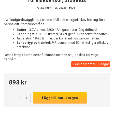
rörelsesensor, utomhus
Artikelnummer:
26269-18006
1W Trädgårdsvägglampa är en stilfull och energieffektiv lösning för att
belysa ditt utomhusområde.
Batteri:
3.7V, Li-ion, 2200mAh, garanterar lång driftstid.
Laddningstid:
11-13 timmar, vilket ger full kapacitet för natten.
Arbetstid:
18-20 timmar, ger konstant ljus genom natten.
Sensortyp och vinkel:
PIR-sensor med 50° vinkel, ger effektiv
detektion.
Denna lampa kombinerar funktionalitet och stil, idealisk för varje
trädgård.
Skickas inom 9-11 dagar
893 kr
-
+
Lägg till i varukorgen