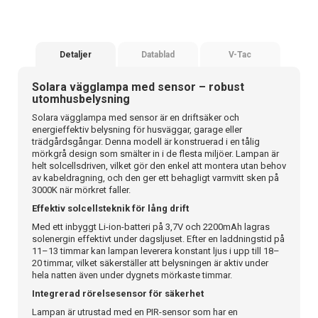
Detaljer
Datablad
V-Tac
Solara vägglampa med sensor – robust
utomhusbelysning
Solara vägglampa med sensor är en driftsäker och
energieffektiv belysning för husväggar, garage eller
trädgårdsgångar. Denna modell är konstruerad i en tålig
mörkgrå design som smälter in i de flesta miljöer. Lampan är
helt solcellsdriven, vilket gör den enkel att montera utan behov
av kabeldragning, och den ger ett behagligt varmvitt sken på
3000K när mörkret faller.
Effektiv solcellsteknik för lång drift
Med ett inbyggt Li-ion-batteri på 3,7V och 2200mAh lagras
solenergin effektivt under dagsljuset. Efter en laddningstid på
11–13 timmar kan lampan leverera konstant ljus i upp till 18–
20 timmar, vilket säkerställer att belysningen är aktiv under
hela natten även under dygnets mörkaste timmar.
Integrerad rörelsesensor för säkerhet
Lampan är utrustad med en PIR-sensor som har en