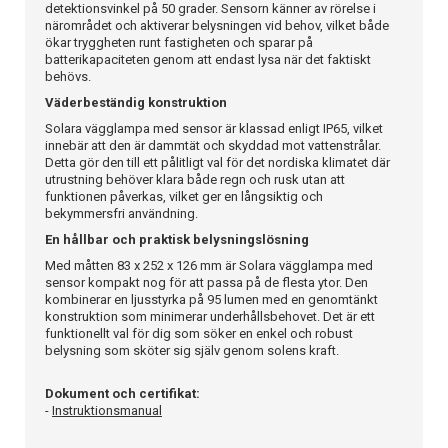
detektionsvinkel på 50 grader. Sensorn känner av rörelse i
närområdet och aktiverar belysningen vid behov, vilket både
ökar tryggheten runt fastigheten och sparar på
batterikapaciteten genom att endast lysa när det faktiskt
behövs.
Väderbeständig konstruktion
Solara vägglampa med sensor är klassad enligt IP65, vilket
innebär att den är dammtät och skyddad mot vattenstrålar.
Detta gör den till ett pålitligt val för det nordiska klimatet där
utrustning behöver klara både regn och rusk utan att
funktionen påverkas, vilket ger en långsiktig och
bekymmersfri användning.
En hållbar och praktisk belysningslösning
Med måtten 83 x 252 x 126 mm är Solara vägglampa med
sensor kompakt nog för att passa på de flesta ytor. Den
kombinerar en ljusstyrka på 95 lumen med en genomtänkt
konstruktion som minimerar underhållsbehovet. Det är ett
funktionellt val för dig som söker en enkel och robust
belysning som sköter sig själv genom solens kraft.
Dokument och certifikat:
-
Instruktionsmanual