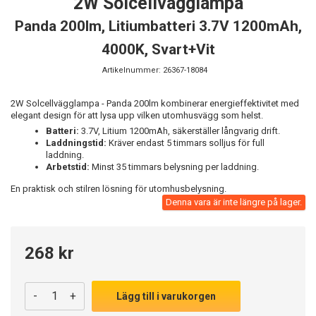
2W Solcellvägglampa
Panda 200lm, Litiumbatteri 3.7V 1200mAh,
4000K, Svart+Vit
Artikelnummer:
26367-18084
2W Solcellvägglampa - Panda 200lm kombinerar energieffektivitet med
elegant design för att lysa upp vilken utomhusvägg som helst.
Batteri:
3.7V, Litium 1200mAh, säkerställer långvarig drift.
Laddningstid:
Kräver endast 5 timmars solljus för full
laddning.
Arbetstid:
Minst 35 timmars belysning per laddning.
En praktisk och stilren lösning för utomhusbelysning.
Denna vara är inte längre på lager.
268 kr
-
+
Lägg till i varukorgen