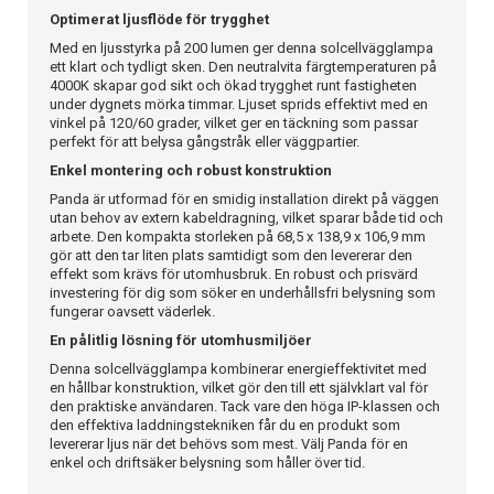
Optimerat ljusflöde för trygghet
Med en ljusstyrka på 200 lumen ger denna solcellvägglampa
ett klart och tydligt sken. Den neutralvita färgtemperaturen på
4000K skapar god sikt och ökad trygghet runt fastigheten
under dygnets mörka timmar. Ljuset sprids effektivt med en
vinkel på 120/60 grader, vilket ger en täckning som passar
perfekt för att belysa gångstråk eller väggpartier.
Enkel montering och robust konstruktion
Panda är utformad för en smidig installation direkt på väggen
utan behov av extern kabeldragning, vilket sparar både tid och
arbete. Den kompakta storleken på 68,5 x 138,9 x 106,9 mm
gör att den tar liten plats samtidigt som den levererar den
effekt som krävs för utomhusbruk. En robust och prisvärd
investering för dig som söker en underhållsfri belysning som
fungerar oavsett väderlek.
En pålitlig lösning för utomhusmiljöer
Denna solcellvägglampa kombinerar energieffektivitet med
en hållbar konstruktion, vilket gör den till ett självklart val för
den praktiske användaren. Tack vare den höga IP-klassen och
den effektiva laddningstekniken får du en produkt som
levererar ljus när det behövs som mest. Välj Panda för en
enkel och driftsäker belysning som håller över tid.