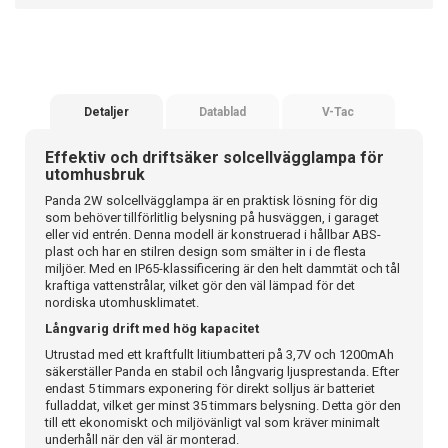
Detaljer
Datablad
V-Tac
Effektiv och driftsäker solcellvägglampa för
utomhusbruk
Panda 2W solcellvägglampa är en praktisk lösning för dig
som behöver tillförlitlig belysning på husväggen, i garaget
eller vid entrén. Denna modell är konstruerad i hållbar ABS-
plast och har en stilren design som smälter in i de flesta
miljöer. Med en IP65-klassificering är den helt dammtät och tål
kraftiga vattenstrålar, vilket gör den väl lämpad för det
nordiska utomhusklimatet.
Långvarig drift med hög kapacitet
Utrustad med ett kraftfullt litiumbatteri på 3,7V och 1200mAh
säkerställer Panda en stabil och långvarig ljusprestanda. Efter
endast 5 timmars exponering för direkt solljus är batteriet
fulladdat, vilket ger minst 35 timmars belysning. Detta gör den
till ett ekonomiskt och miljövänligt val som kräver minimalt
underhåll när den väl är monterad.