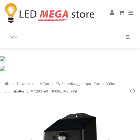
Tillverkare
V-Tac
2W Solcellvägglampa - Panda 200lm,
Litiumbatteri 3.7V 1200mAh, 4000K, Svart+Vit