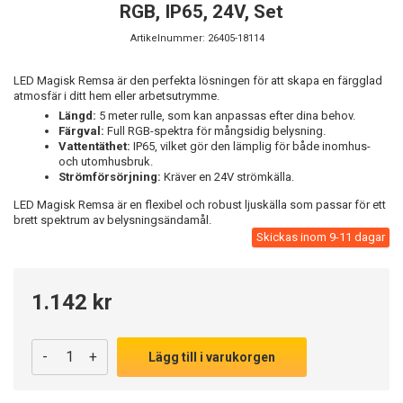
RGB, IP65, 24V, Set
Artikelnummer:
26405-18114
LED Magisk Remsa är den perfekta lösningen för att skapa en färgglad
atmosfär i ditt hem eller arbetsutrymme.
Längd:
5 meter rulle, som kan anpassas efter dina behov.
Färgval:
Full RGB-spektra för mångsidig belysning.
Vattentäthet:
IP65, vilket gör den lämplig för både inomhus-
och utomhusbruk.
Strömförsörjning:
Kräver en 24V strömkälla.
LED Magisk Remsa är en flexibel och robust ljuskälla som passar för ett
brett spektrum av belysningsändamål.
Skickas inom 9-11 dagar
1.142 kr
-
+
Lägg till i varukorgen