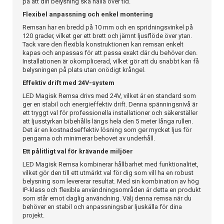
på att din belysning ska hålla över tid.
Flexibel anpassning och enkel montering
Remsan har en bredd på 10 mm och en spridningsvinkel på
120 grader, vilket ger ett brett och jämnt ljusflöde över ytan.
Tack vare den flexibla konstruktionen kan remsan enkelt
kapas och anpassas för att passa exakt där du behöver den.
Installationen är okomplicerad, vilket gör att du snabbt kan få
belysningen på plats utan onödigt krångel.
Effektiv drift med 24V-system
LED Magisk Remsa drivs med 24V, vilket är en standard som
ger en stabil och energieffektiv drift. Denna spänningsnivå är
ett tryggt val för professionella installationer och säkerställer
att ljusstyrkan bibehålls längs hela den 5 meter långa rullen.
Det är en kostnadseffektiv lösning som ger mycket ljus för
pengarna och minimerar behovet av underhåll.
Ett pålitligt val för krävande miljöer
LED Magisk Remsa kombinerar hållbarhet med funktionalitet,
vilket gör den till ett utmärkt val för dig som vill ha en robust
belysning som levererar resultat. Med sin kombination av hög
IP-klass och flexibla användningsområden är detta en produkt
som står emot daglig användning. Välj denna remsa när du
behöver en stabil och anpassningsbar ljuskälla för dina
projekt.