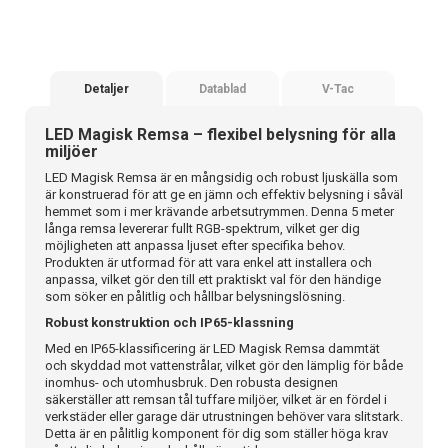
Detaljer
Datablad
V-Tac
LED Magisk Remsa – flexibel belysning för alla
miljöer
LED Magisk Remsa är en mångsidig och robust ljuskälla som
är konstruerad för att ge en jämn och effektiv belysning i såväl
hemmet som i mer krävande arbetsutrymmen. Denna 5 meter
långa remsa levererar fullt RGB-spektrum, vilket ger dig
möjligheten att anpassa ljuset efter specifika behov.
Produkten är utformad för att vara enkel att installera och
anpassa, vilket gör den till ett praktiskt val för den händige
som söker en pålitlig och hållbar belysningslösning.
Robust konstruktion och IP65-klassning
Med en IP65-klassificering är LED Magisk Remsa dammtät
och skyddad mot vattenstrålar, vilket gör den lämplig för både
inomhus- och utomhusbruk. Den robusta designen
säkerställer att remsan tål tuffare miljöer, vilket är en fördel i
verkstäder eller garage där utrustningen behöver vara slitstark.
Detta är en pålitlig komponent för dig som ställer höga krav