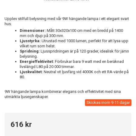
Upplev stilfull belysning med vår 9W hängande lampa i ett elegant svart
hus.
Dimensioner:
Mått 30x320x100 cm med en bredd på 1400
mm och djup på 300 mm.
Ljusstyrka:
Utrustad med 1000 lumen, perfekt för att lysa upp
vilket rum som helst.
Spridning:
Ljusspridningen är på 120 grader, idealisk för jämn
belysning.
Energieffektivitet:
Förbrukar bara 9 watt med en beräknad
livslängd L80 på 20 000 timmar.
Ljuskvalitet:
Neutral vit ljusfärg vid 4000K och ett RA-värde på
80.
9W hängande lampa kombinerar elegans och effektivitet med sina
utmärkta ljusegenskaper.
Skickas inom 9-11 dagar
616 kr