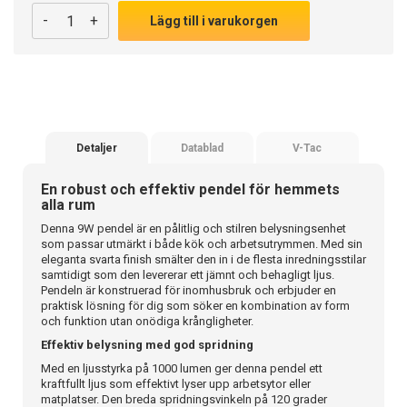
-
+
Lägg till i varukorgen
Detaljer
Datablad
V-Tac
En robust och effektiv pendel för hemmets
alla rum
Denna 9W pendel är en pålitlig och stilren belysningsenhet
som passar utmärkt i både kök och arbetsutrymmen. Med sin
eleganta svarta finish smälter den in i de flesta inredningsstilar
samtidigt som den levererar ett jämnt och behagligt ljus.
Pendeln är konstruerad för inomhusbruk och erbjuder en
praktisk lösning för dig som söker en kombination av form
och funktion utan onödiga krångligheter.
Effektiv belysning med god spridning
Med en ljusstyrka på 1000 lumen ger denna pendel ett
kraftfullt ljus som effektivt lyser upp arbetsytor eller
matplatser. Den breda spridningsvinkeln på 120 grader