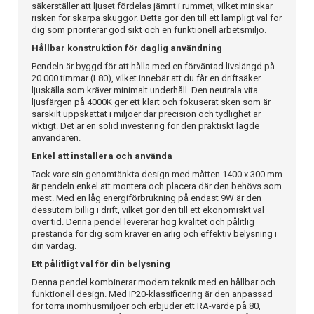
säkerställer att ljuset fördelas jämnt i rummet, vilket minskar
risken för skarpa skuggor. Detta gör den till ett lämpligt val för
dig som prioriterar god sikt och en funktionell arbetsmiljö.
Hållbar konstruktion för daglig användning
Pendeln är byggd för att hålla med en förväntad livslängd på
20 000 timmar (L80), vilket innebär att du får en driftsäker
ljuskälla som kräver minimalt underhåll. Den neutrala vita
ljusfärgen på 4000K ger ett klart och fokuserat sken som är
särskilt uppskattat i miljöer där precision och tydlighet är
viktigt. Det är en solid investering för den praktiskt lagde
användaren.
Enkel att installera och använda
Tack vare sin genomtänkta design med måtten 1400 x 300 mm
är pendeln enkel att montera och placera där den behövs som
mest. Med en låg energiförbrukning på endast 9W är den
dessutom billig i drift, vilket gör den till ett ekonomiskt val
över tid. Denna pendel levererar hög kvalitet och pålitlig
prestanda för dig som kräver en ärlig och effektiv belysning i
din vardag.
Ett pålitligt val för din belysning
Denna pendel kombinerar modern teknik med en hållbar och
funktionell design. Med IP20-klassificering är den anpassad
för torra inomhusmiljöer och erbjuder ett RA-värde på 80,