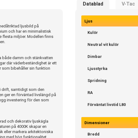
Datablad
V-Tac
Ljus
edåtriktad ljusbild på
minium och har en minimalistisk
Kulör
 flesta miljöer. Modellen finns
ken.
Neutral vit kulör
Dimbar
åla både damm och stänkvatten
väggar där väderbeständighet är ett
ur som bibehåller sin funktion
Ljusstyrka
Spridning
i drift, samtidigt som den
RA
en ger en förväntad livslängd på
trygg investering för den som
Förväntat livstid L80
rad och dekorativ ljuskägla
Dimensioner
eraturen på 4000K skapar en
råk eller markera arkitektoniska
Bredd
ing med hög funktionalitet.