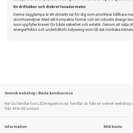
En driftsäker och diskret fasadarmatur
Denna vägglampa är ett utmärkt val för dig som prioriterar hållbara mate
utomhusmiljöer. Med sitt kompakta format och sin robusta design lever
som uppfyller kraven för både säkerhet och estetik. Genom att välja d
energieffektiv och underhållsfri belysning som tål det nordiska klimate
Svensk webshop | Bästa kundservice
När du handlar hos LEDmegastore.se, handlar du från en svensk webshop med
från 49 kr till ombud.
Information
Mitt konto