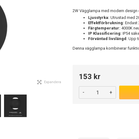
2W Vägglampa med modern design oc
Ljusstyrka:
Utrustad med 200
Effektförbrukning:
Endast 2
Färgtemperatur:
4000K neut
IP Klassificering:
IP54 säke
Förväntad livslängd:
Upp ti
Denna vägglampa kombinerar funktiona
153 kr
Expandera
-
+