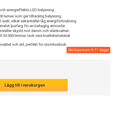
h energieffektiv LED-belysning.
 lumen som ger tillräcklig belysning.
 watt, vilket säkerställer låg energiförbrukning.
ralvit ljusfärg för en behaglig atmosfär.
rställer skydd mot damm och stänkvatten.
ll 30.000 timmar, tack vare kvalitetsmaterial.
litet och stil, perfekt för utomhusbruk.
Skickas inom 9-11 dagar
Lägg till i varukorgen