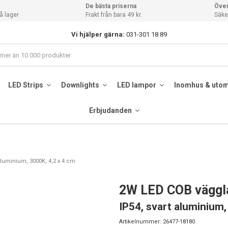
De bästa priserna
Över
å lager
Frakt från bara 49 kr.
Säker
Vi hjälper gärna:
031-301 18 89
LED Strips
Downlights
LED lampor
Inomhus & uto
Erbjudanden
aluminium, 3000K, 4,2 x 4 cm
2W LED COB väggla
IP54, svart aluminium,
Artikelnummer:
26477-18180