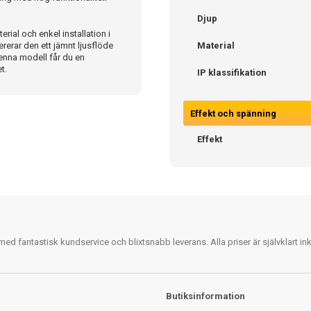
Djup
rial och enkel installation i
erar den ett jämnt ljusflöde
Material
enna modell får du en
t.
IP klassifikation
Effekt och spänning
Effekt
 fantastisk kundservice och blixtsnabb leverans. Alla priser är självklart i
Butiksinformation