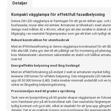
Detaljer
Kompakt vägglampa för effektfull fasadbelysning
Denna 2W LED-vägglampa är framtagen för att ge en stilren upp- och n
husfasader, murar eller vid entréer. Armaturen är tillverkad i svart alu
design med måtten 42 x 40 mm, vilket gör att den smälter in diskret i de
tillgänglig i en neutralvit färgtemperatur som ger ett klart och tydligt s
Robust konstruktion för utomhusbruk
Med en IP54-klassificering är denna vägglampa konstruerad för att t
från alla håll. Detta gör den till ett pålitligt val för montering på ytter
krav. Materialvalet i aluminium säkerställer en stabil och hållbar armat
över tid.
Energieffektiv belysning med lång livslängd
Med en effektförbrukning på endast 2 watt är armaturen mycket billig 
levererar 200 lumen för effektiv belysning. Den integrerade LED-teknik
upp till 30 000 timmar (L80). Detta innebär minimalt underhåll och en 
söker en långsiktig belysningslösning.
Precisionsljus med 60 graders spridning
Tack vare en ljusspridning på 60 grader skapar vägglampan en fokuse
som framhäver ytor på ett kontrollerat sätt. Den neutralvita färgtemp
tydlig kontrast och god sikt, vilket är idealiskt för att lysa upp gångst
detaljer. Det är en praktisk lösning som kombinerar låg energianvändn