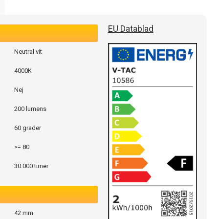
EU Datablad
Neutral vit
4000K
Nej
200 lumens
60 grader
>= 80
30.000 timer
42 mm.