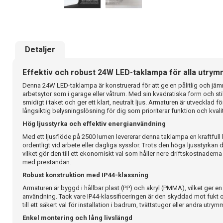
Detaljer
Effektiv och robust 24W LED-taklampa för alla utry
Denna 24W LED-taklampa är konstruerad för att ge en pålitlig och jämn
arbetsytor som i garage eller våtrum. Med sin kvadratiska form och stil
smidigt i taket och ger ett klart, neutralt ljus. Armaturen är utvecklad f
långsiktig belysningslösning för dig som prioriterar funktion och kvalit
Hög ljusstyrka och effektiv energianvändning
Med ett ljusflöde på 2500 lumen levererar denna taklampa en kraftfull
ordentligt vid arbete eller dagliga sysslor. Trots den höga ljusstyrkan
vilket gör den till ett ekonomiskt val som håller nere driftskostnadern
med prestandan.
Robust konstruktion med IP44-klassning
Armaturen är byggd i hållbar plast (PP) och akryl (PMMA), vilket ger en 
användning. Tack vare IP44-klassificeringen är den skyddad mot fukt o
till ett säkert val för installation i badrum, tvättstugor eller andra utrym
Enkel montering och lång livslängd