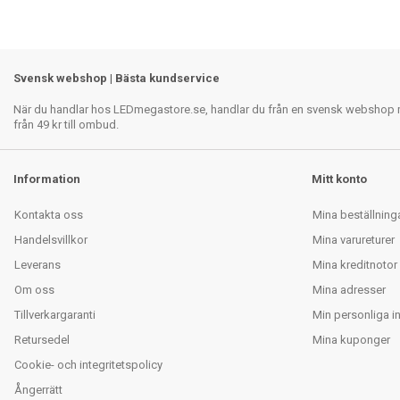
Svensk webshop | Bästa kundservice
När du handlar hos LEDmegastore.se, handlar du från en svensk webshop med
från 49 kr till ombud.
Information
Mitt konto
Kontakta oss
Mina beställning
Handelsvillkor
Mina varureturer
Leverans
Mina kreditnotor
Om oss
Mina adresser
Tillverkargaranti
Min personliga i
Retursedel
Mina kuponger
Cookie- och integritetspolicy
Ångerrätt