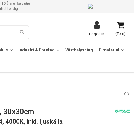
 10 års erfarenhet
het för dig
(Tom)
Logga in
mhus
Industri & Företag
Växtbelysning
Elmaterial
, 30x30cm
4, 4000K, inkl. ljuskälla