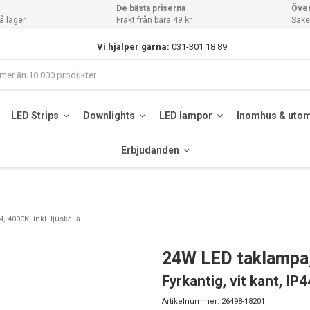
De bästa priserna
Över
å lager
Frakt från bara 49 kr.
Säker
Vi hjälper gärna:
031-301 18 89
LED Strips
Downlights
LED lampor
Inomhus & uto
Erbjudanden
, 4000K, inkl. ljuskälla
24W LED taklampa
Fyrkantig, vit kant, IP4
Artikelnummer:
26498-18201