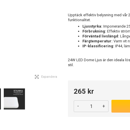
Upptäck effektiv belysning med vår
funktionalitet.
Ljusstyrka:
Imponerande 2500
Förbrukning:
Effektiv strö
Förväntad livslängd:
Långva
Färgtemperatur:
Varm vit n
IP-klassificering:
IP44, läm
24W LED Dome Ljus är den ideala lös
stil.
Expandera
265 kr
-
+