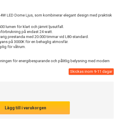
 24W LED Dome Ljus, som kombinerar elegant design med praktisk
 lumen för klart och jämnt ljusutfall.
mförbrukning på endast 24 watt.
rig prestanda med 20.000 timmar vid L80-standard.
yans på 3000K för en behaglig atmosfär.
plig för våtrum.
ningen för energibesparande och pålitlig belysning med modern
Skickas inom 9-11 dagar
Lägg till i varukorgen