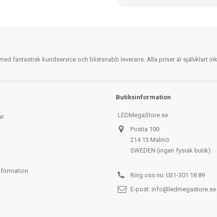
 fantastisk kundservice och blixtsnabb leverans. Alla priser är självklart i
Butiksinformation
LEDMegaStore.se
ar
Postia 100
214 13 Malmö
SWEDEN (ingen fysisk butik)
nformation
Ring oss nu:
031-301 18 89
E-post:
info@ledmegastore.se