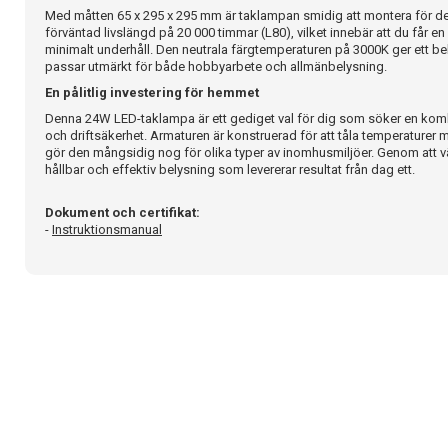
Med måtten 65 x 295 x 295 mm är taklampan smidig att montera för de
förväntad livslängd på 20 000 timmar (L80), vilket innebär att du får en
minimalt underhåll. Den neutrala färgtemperaturen på 3000K ger ett be
passar utmärkt för både hobbyarbete och allmänbelysning.
En pålitlig investering för hemmet
Denna 24W LED-taklampa är ett gediget val för dig som söker en komb
och driftsäkerhet. Armaturen är konstruerad för att tåla temperaturer m
gör den mångsidig nog för olika typer av inomhusmiljöer. Genom att v
hållbar och effektiv belysning som levererar resultat från dag ett.
Dokument och certifikat:
-
Instruktionsmanual