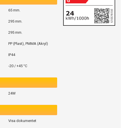
65 mm.
295 mm.
295 mm.
PP (Plast), PMMA (Akryl)
IP44
-20 / +45 °C
24W
Visa dokumentet