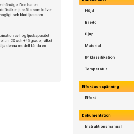
n händige. Den har en
 driftsäker ljuskälla som kräver
Höjd
hagligt och klart ljus som
Bredd
Djup
ination av hög ljuskapacitet
ellan -20 och +45 grader, vilket
älja denna modell får du en
Material
IP klassifikation
Temperatur
Effekt och spänning
Effekt
Dokumentation
Instruktionsmanual