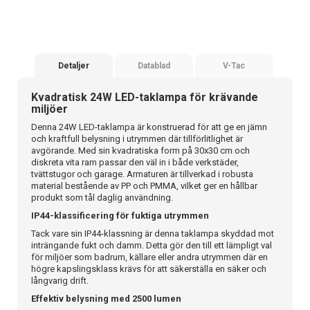
Detaljer
Datablad
V-Tac
Kvadratisk 24W LED-taklampa för krävande
miljöer
Denna 24W LED-taklampa är konstruerad för att ge en jämn
och kraftfull belysning i utrymmen där tillförlitlighet är
avgörande. Med sin kvadratiska form på 30x30 cm och
diskreta vita ram passar den väl in i både verkstäder,
tvättstugor och garage. Armaturen är tillverkad i robusta
material bestående av PP och PMMA, vilket ger en hållbar
produkt som tål daglig användning.
IP44-klassificering för fuktiga utrymmen
Tack vare sin IP44-klassning är denna taklampa skyddad mot
inträngande fukt och damm. Detta gör den till ett lämpligt val
för miljöer som badrum, källare eller andra utrymmen där en
högre kapslingsklass krävs för att säkerställa en säker och
långvarig drift.
Effektiv belysning med 2500 lumen