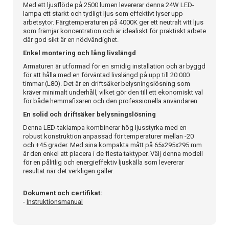
Med ett ljusflöde på 2500 lumen levererar denna 24W LED-
lampa ett starkt och tydligt ljus som effektivt lyser upp
arbetsytor. Färgtemperaturen på 4000K ger ett neutralt vitt ljus
som främjar koncentration och är idealiskt för praktiskt arbete
där god sikt är en nödvändighet.
Enkel montering och lång livslängd
Armaturen är utformad för en smidig installation och är byggd
för att hålla med en förväntad livslängd på upp till 20 000
timmar (L80). Det är en driftsäker belysningslösning som
kräver minimalt underhåll, vilket gör den till ett ekonomiskt val
för både hemmafixaren och den professionella användaren.
En solid och driftsäker belysningslösning
Denna LED-taklampa kombinerar hög ljusstyrka med en
robust konstruktion anpassad för temperaturer mellan -20
och +45 grader. Med sina kompakta mått på 65x295x295 mm
är den enkel att placera i de flesta taktyper. Välj denna modell
för en pålitlig och energieffektiv ljuskälla som levererar
resultat när det verkligen gäller.
Dokument och certifikat:
-
Instruktionsmanual