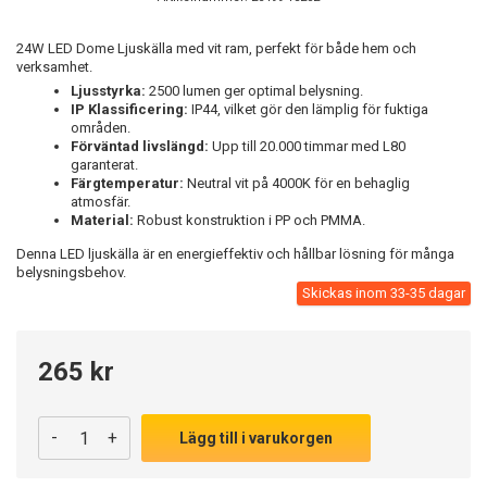
24W LED Dome Ljuskälla med vit ram, perfekt för både hem och
verksamhet.
Ljusstyrka:
2500 lumen ger optimal belysning.
IP Klassificering:
IP44, vilket gör den lämplig för fuktiga
områden.
Förväntad livslängd:
Upp till 20.000 timmar med L80
garanterat.
Färgtemperatur:
Neutral vit på 4000K för en behaglig
atmosfär.
Material:
Robust konstruktion i PP och PMMA.
Denna LED ljuskälla är en energieffektiv och hållbar lösning för många
belysningsbehov.
Skickas inom 33-35 dagar
265 kr
-
+
Lägg till i varukorgen