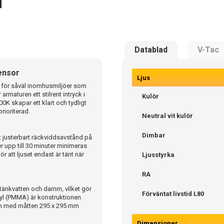
Datablad
V-Tac
ensor
Ljus
t för såväl inomhusmiljöer som
maturen ett stilrent intryck i
Kulör
00K skapar ett klart och tydligt
rioriterad.
Neutral vit kulör
Dimbar
tt justerbart räckviddsavstånd på
er upp till 30 minuter minimeras
 att ljuset endast är tänt när
Ljusstyrka
RA
 stänkvatten och damm, vilket gör
Förväntat livstid L80
kryl (PMMA) är konstruktionen
en med måtten 295 x 295 mm
Dimensioner