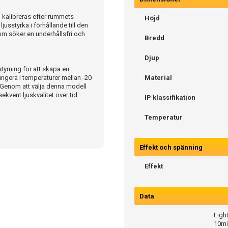
 kalibreras efter rummets
Höjd
ljusstyrka i förhållande till den
som söker en underhållsfri och
Bredd
Djup
yrning för att skapa en
ngera i temperaturer mellan -20
Material
. Genom att välja denna modell
ekvent ljuskvalitet över tid.
IP klassifikation
Temperatur
Effekt och spänning
Effekt
Data
Light
10mi