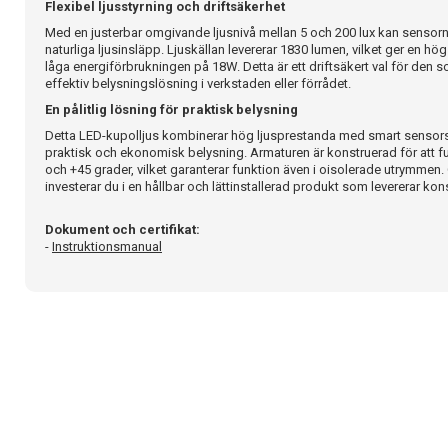
Flexibel ljusstyrning och driftsäkerhet
Med en justerbar omgivande ljusnivå mellan 5 och 200 lux kan sensorn
naturliga ljusinsläpp. Ljuskällan levererar 1830 lumen, vilket ger en hög 
låga energiförbrukningen på 18W. Detta är ett driftsäkert val för den 
effektiv belysningslösning i verkstaden eller förrådet.
En pålitlig lösning för praktisk belysning
Detta LED-kupolljus kombinerar hög ljusprestanda med smart sensorst
praktisk och ekonomisk belysning. Armaturen är konstruerad för att fu
och +45 grader, vilket garanterar funktion även i oisolerade utrymmen
investerar du i en hållbar och lättinstallerad produkt som levererar kons
Dokument och certifikat:
-
Instruktionsmanual