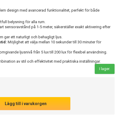
n design med avancerad funktionalitet, perfekt för både
full belysning för alla rum.
rt sensoravstånd på 1-5 meter, säkerställer exakt aktivering efter
 ger ett naturligt och behagligt ljus.
tid:
Möjlighet att välja mellan 10 sekunder till 30 minuter för
mgivande ljusnivå från 5 lux till 200 lux för flexibel användning.
nation av stil och effektivitet med praktiska inställningar.
I lager.
Lägg till i varukorgen