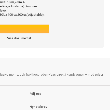
ance: 1-2m,2-3m,4-
adius,adjustable). Ambient
 level:
,30lux,100lux,200lux(adjustable).
Visa dokumentet
nklusive moms, och fraktkostnaden visas direkt i kundvagnen – med priser
Följ oss
Nyhetsbrev