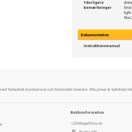
Yderligere
dist
bemærkninger
5m(r
light
5lux
Dokumentation
Instruktionsmanual
 fantastisk kundservice och blixtsnabb leverans. Alla priser är självklart i
Butiksinformation
LEDMegaStore.se
ar
Postia 100