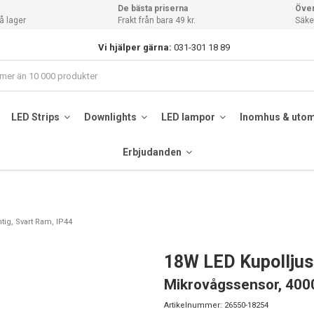
De bästa priserna
Över
å lager
Frakt från bara 49 kr.
Säker
Vi hjälper gärna:
031-301 18 89
LED Strips
Downlights
LED lampor
Inomhus & uto
Erbjudanden
tig, Svart Ram, IP44
18W LED Kupolljus
Mikrovågssensor, 4000
Artikelnummer:
26550-18254