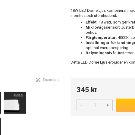
18W LED Dome Ljus kombinerar moder
inomhus och utomhusbruk.
Effekt:
18 watt, som ger kraft
Mikrovågssensor:
Justerba
behov.
Färgtemperatur:
4000K, som
Inställningar för tändnings
optimal energibesparing.
Belysningsnivå:
Justerbar o
Detta LED Dome Ljus erbjuder en kombi
Expandera
345 kr
-
+