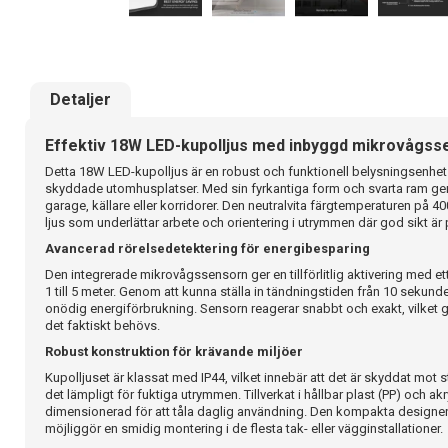
Detaljer
Effektiv 18W LED-kupolljus med inbyggd mikrovågss
Detta 18W LED-kupolljus är en robust och funktionell belysningsenhe
skyddade utomhusplatser. Med sin fyrkantiga form och svarta ram ger ar
garage, källare eller korridorer. Den neutralvita färgtemperaturen på 40
ljus som underlättar arbete och orientering i utrymmen där god sikt är p
Avancerad rörelsedetektering för energibesparing
Den integrerade mikrovågssensorn ger en tillförlitlig aktivering med e
1 till 5 meter. Genom att kunna ställa in tändningstiden från 10 sekund
onödig energiförbrukning. Sensorn reagerar snabbt och exakt, vilket gör
det faktiskt behövs.
Robust konstruktion för krävande miljöer
Kupolljuset är klassat med IP44, vilket innebär att det är skyddat mot
det lämpligt för fuktiga utrymmen. Tillverkat i hållbar plast (PP) och a
dimensionerad för att tåla daglig användning. Den kompakta design
möjliggör en smidig montering i de flesta tak- eller vägginstallationer.