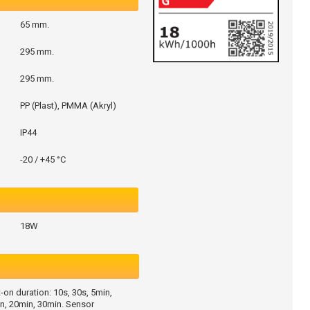
65 mm.
295 mm.
295 mm.
PP (Plast), PMMA (Akryl)
IP44
-20 / +45 °C
18W
-on duration: 10s, 30s, 5min,
n, 20min, 30min. Sensor