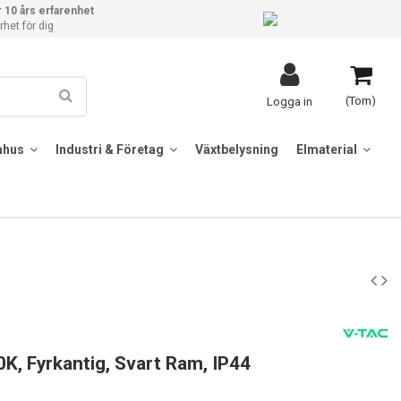
 10 års erfarenhet
het för dig
(Tom)
Logga in
mhus
Industri & Företag
Växtbelysning
Elmaterial
K, Fyrkantig, Svart Ram, IP44