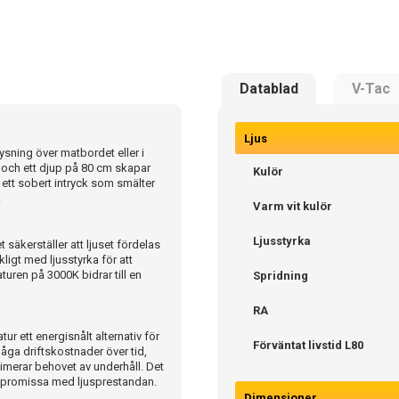
Datablad
V-Tac
Ljus
sning över matbordet eller i
h ett djup på 80 cm skapar
Kulör
r ett sobert intryck som smälter
.
Varm vit kulör
Ljusstyrka
säkerställer att ljuset fördelas
ligt med ljusstyrka för att
turen på 3000K bidrar till en
Spridning
RA
 ett energisnålt alternativ för
Förväntat livstid L80
ga driftskostnader över tid,
imerar behovet av underhåll. Det
kompromissa med ljusprestandan.
Dimensioner