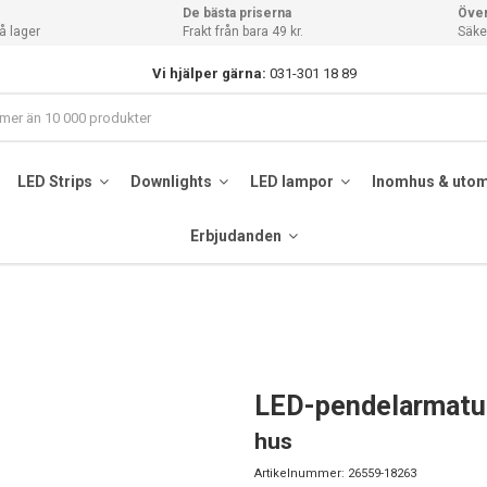
De bästa priserna
Över
å lager
Frakt från bara 49 kr.
Säker
Vi hjälper gärna:
031-301 18 89
LED Strips
Downlights
LED lampor
Inomhus & uto
Erbjudanden
LED-pendelarmatu
hus
Artikelnummer:
26559-18263