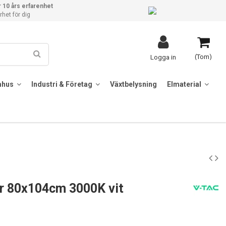
 10 års erfarenhet
het för dig
(Tom)
Logga in
mhus
Industri & Företag
Växtbelysning
Elmaterial
r 80x104cm 3000K vit