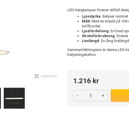
LED-hänglampan förenar stilfull desig
Ljusstyrka:
Belyser rummet 
Mått:
Med en bredd på 104 cm
soffbordet.
Ljusfördelning:
En bred spr
Strömförbrukning:
Endast 2
Livslängd:
En lång livslängd
Sammanfattningsvis är denna LED-hä
belysningsbehov.
Expandera
1.216 kr
-
+