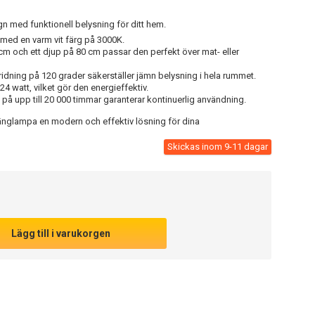
n med funktionell belysning för ditt hem.
med en varm vit färg på 3000K.
 och ett djup på 80 cm passar den perfekt över mat- eller
idning på 120 grader säkerställer jämn belysning i hela rummet.
4 watt, vilket gör den energieffektiv.
 på upp till 20 000 timmar garanterar kontinuerlig användning.
nglampa en modern och effektiv lösning för dina
Skickas inom 9-11 dagar
Lägg till i varukorgen