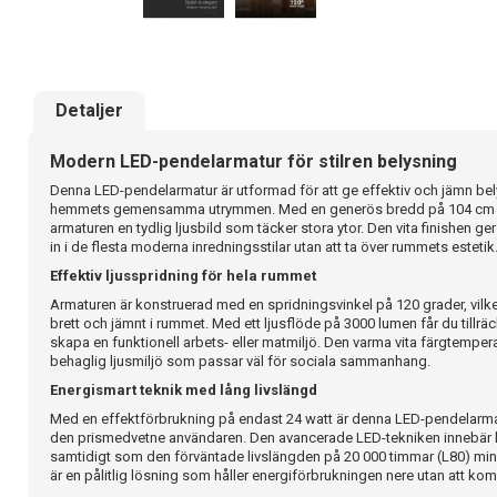
Detaljer
Modern LED-pendelarmatur för stilren belysning
Denna LED-pendelarmatur är utformad för att ge effektiv och jämn bely
hemmets gemensamma utrymmen. Med en generös bredd på 104 cm oc
armaturen en tydlig ljusbild som täcker stora ytor. Den vita finishen ge
in i de flesta moderna inredningsstilar utan att ta över rummets estetik
Effektiv ljusspridning för hela rummet
Armaturen är konstruerad med en spridningsvinkel på 120 grader, vilket 
brett och jämnt i rummet. Med ett ljusflöde på 3000 lumen får du tillräck
skapa en funktionell arbets- eller matmiljö. Den varma vita färgtempera
behaglig ljusmiljö som passar väl för sociala sammanhang.
Energismart teknik med lång livslängd
Med en effektförbrukning på endast 24 watt är denna LED-pendelarmatur
den prismedvetne användaren. Den avancerade LED-tekniken innebär lå
samtidigt som den förväntade livslängden på 20 000 timmar (L80) min
är en pålitlig lösning som håller energiförbrukningen nere utan att 