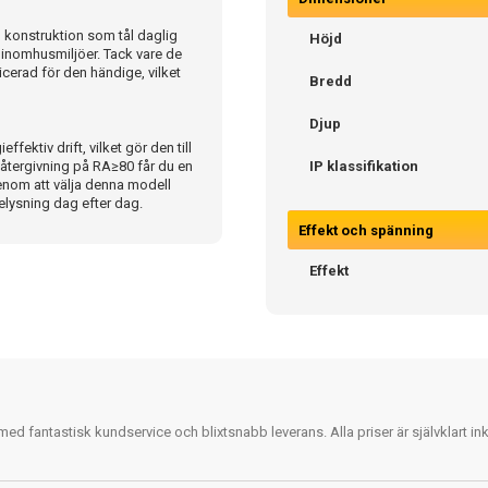
 konstruktion som tål daglig
Höjd
a inomhusmiljöer. Tack vare de
cerad för den händige, vilket
Bredd
Djup
ktiv drift, vilket gör den till
gåtergivning på RA≥80 får du en
IP klassifikation
Genom att välja denna modell
belysning dag efter dag.
Effekt och spänning
Effekt
 fantastisk kundservice och blixtsnabb leverans. Alla priser är självklart i