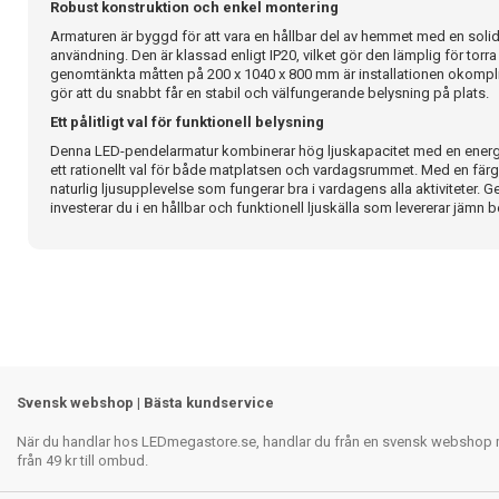
Robust konstruktion och enkel montering
Armaturen är byggd för att vara en hållbar del av hemmet med en solid
användning. Den är klassad enligt IP20, vilket gör den lämplig för torr
genomtänkta måtten på 200 x 1040 x 800 mm är installationen okompli
gör att du snabbt får en stabil och välfungerande belysning på plats.
Ett pålitligt val för funktionell belysning
Denna LED-pendelarmatur kombinerar hög ljuskapacitet med en energieffe
ett rationellt val för både matplatsen och vardagsrummet. Med en fär
naturlig ljusupplevelse som fungerar bra i vardagens alla aktiviteter. 
investerar du i en hållbar och funktionell ljuskälla som levererar jämn 
Svensk webshop | Bästa kundservice
När du handlar hos LEDmegastore.se, handlar du från en svensk webshop med
från 49 kr till ombud.