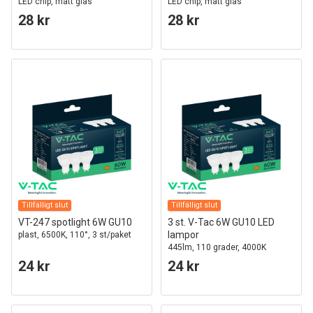
LED chip, matt glas
LED chip, matt glas
28 kr
28 kr
Tillfälligt slut
Tillfälligt slut
VT-247 spotlight 6W GU10
3 st. V-Tac 6W GU10 LED
lampor
plast, 6500K, 110°, 3 st/paket
445lm, 110 grader, 4000K
24 kr
24 kr