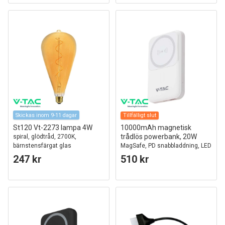
Skickas inom 9-11 dagar
Tillfälligt slut
St120 Vt-2273 lampa 4W
10000mAh magnetisk
trådlös powerbank, 20W
spiral, glödtråd, 2700K,
bärnstensfärgat glas
MagSafe, PD snabbladdning, LED
indikator, vit
247 kr
510 kr