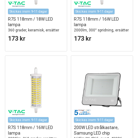
Skickas inom 9-11 dagar
Skickas inom 9-11 dagar
R7S 118mm / 18W LED
R7S 118mm / 16W LED
lampa
lampa
360 grader, keramisk, ersätter
2000lm, 300° spridning, ersätter
150W
126W, keramiskt hölje
173 kr
173 kr
Skickas inom 9-11 dagar
Skickas inom 9-11 dagar
R7S 118mm / 16W LED
200W LED strålkastare,
lampa
Samsung LED chip