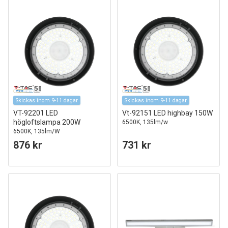
Skickas inom 9-11 dagar
Skickas inom 9-11 dagar
VT-92201 LED
Vt-92151 LED highbay 150W
högloftslampa 200W
6500K, 135lm/w
6500K, 135lm/W
876 kr
731 kr