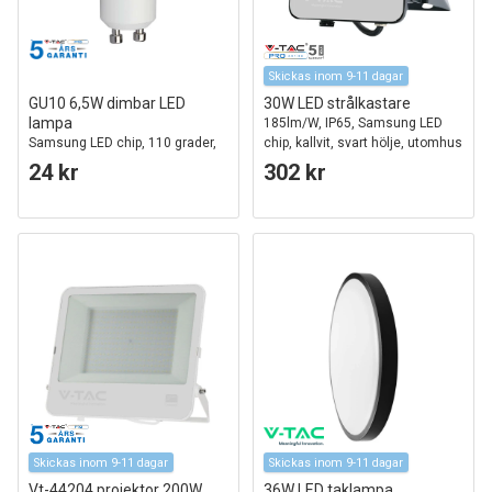
Skickas inom 9-11 dagar
GU10 6,5W dimbar LED
30W LED strålkastare
lampa
185lm/W, IP65, Samsung LED
Samsung LED chip, 110 grader,
chip, kallvit, svart hölje, utomhus
3000K, 5 års garanti
24 kr
302 kr
Skickas inom 9-11 dagar
Skickas inom 9-11 dagar
Vt-44204 projektor 200W
36W LED taklampa