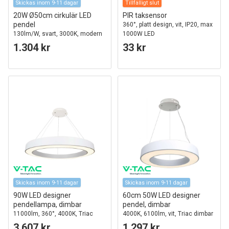
Skickas inom 9-11 dagar
Tillfälligt slut
20W Ø50cm cirkulär LED
PIR taksensor
pendel
360°, platt design, vit, IP20, max
130lm/W, svart, 3000K, modern
1000W LED
design
1.304 kr
33 kr
Skickas inom 9-11 dagar
Skickas inom 9-11 dagar
90W LED designer
60cm 50W LED designer
pendellampa, dimbar
pendel, dimbar
11000lm, 360°, 4000K, Triac
4000K, 6100lm, vit, Triac dimbar
fasdimring, SMD LED
3.607 kr
1.297 kr