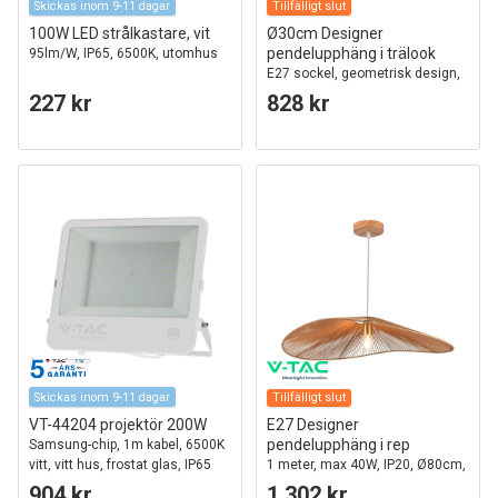
Skickas inom 9-11 dagar
Tillfälligt slut
100W LED strålkastare, vit
Ø30cm Designer
pendelupphäng i trälook
95lm/W, IP65, 6500K, utomhus
E27 sockel, geometrisk design,
max. 60W, utan ljuskälla
227 kr
828 kr
Skickas inom 9-11 dagar
Tillfälligt slut
VT-44204 projektör 200W
E27 Designer
pendelupphäng i rep
Samsung-chip, 1m kabel, 6500K
vitt, vitt hus, frostat glas, IP65
1 meter, max 40W, IP20, Ø80cm,
2 års garanti
904 kr
1.302 kr