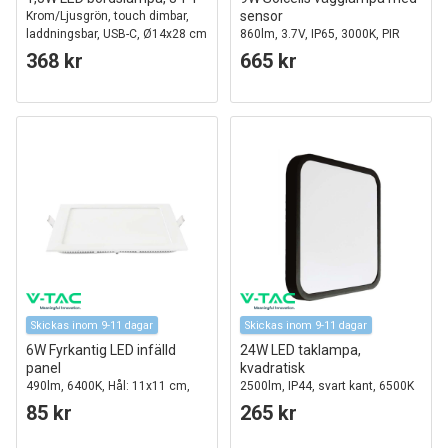
sensor
Krom/Ljusgrön, touch dimbar,
laddningsbar, USB-C, Ø14x28 cm
860lm, 3.7V, IP65, 3000K, PIR
rörelsesensor, varmvit
368 kr
665 kr
Skickas inom 9-11 dagar
Skickas inom 9-11 dagar
6W Fyrkantig LED infälld
24W LED taklampa,
panel
kvadratisk
490lm, 6400K, Hål: 11x11 cm,
2500lm, IP44, svart kant, 6500K
Mått: 12x12 cm, flicker free
85 kr
265 kr