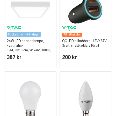
Skickas inom 9-11 dagar
Tillfälligt slut
24W LED sensorlampa,
QC+PD billaddare, 12V/24V
kvadratisk
Svart, snabbladdare för bil
IP44, 30x30cm, vit kant, 4000K,
inbyggd mikrovågssensor
387 kr
200 kr