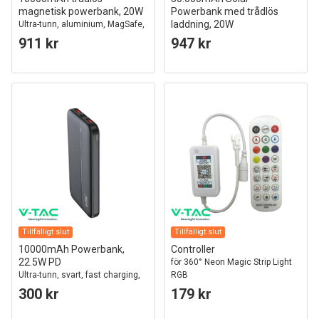
magnetisk powerbank, 20W
Powerbank med trådlös
laddning, 20W
Ultra-tunn, aluminium, MagSafe,
digital display, space grey
Svart, 111Wh, aluminium, USB-C
911 kr
947 kr
PD, solcellspanel
Tillfälligt slut
Tillfälligt slut
10000mAh Powerbank,
Controller
22.5W PD
för 360° Neon Magic Strip Light
Ultra-tunn, svart, fast charging,
RGB
LED indikator
300 kr
179 kr