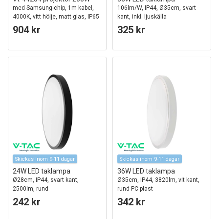
med Samsung-chip, 1m kabel,
106lm/W, IP44, Ø35cm, svart
4000K, vitt hölje, matt glas, IP65
kant, inkl. ljuskälla
904 kr
325 kr
Skickas inom 9-11 dagar
Skickas inom 9-11 dagar
24W LED taklampa
36W LED taklampa
Ø28cm, IP44, svart kant,
Ø35cm, IP44, 3820lm, vit kant,
2500lm, rund
rund PC plast
242 kr
342 kr