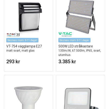
Skickas inom 9-11 dagar
Skickas inom 9-11 dagar
VT-754 vägglampa E27
500W LED strålkastare
matt svart, matt glas
135lm/W, 67.500lm, IP65, svart,
utomhus
293 kr
3.385 kr