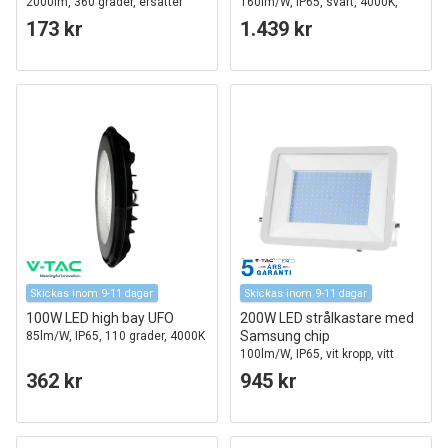
2000lm, 360 grader, ersätter
160lm/W, IP65, svart, 4000K,
126W halogen
utomhus
173 kr
1.439 kr
Skickas inom 9-11 dagar
Skickas inom 9-11 dagar
100W LED high bay UFO
200W LED strålkastare med
Samsung chip
85lm/W, IP65, 110 grader, 4000K
100lm/W, IP65, vit kropp, vitt
glas, 6500K
362 kr
945 kr