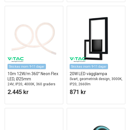
Skickas inom 9-11 dagar
Skickas inom 9-11 dagar
10m 12W/m 360° Neon Flex
20W LED vägglampa
LED, Ø25mm
Svart, geometrisk design, 3000K,
24V, IP20, 4000K, 360 graders
IP20, 2660lm
ljusspridning
2.445 kr
871 kr