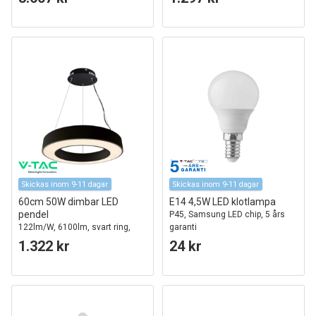
Skickas inom 9-11 dagar
Skickas inom 9-11 dagar
60cm 50W dimbar LED
E14 4,5W LED klotlampa
pendel
P45, Samsung LED chip, 5 års
122lm/W, 6100lm, svart ring,
garanti
4000K, TRIAC dimbar
1.322 kr
24 kr