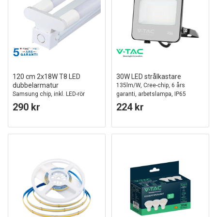
120 cm 2x18W T8 LED
30W LED strålkastare
dubbelarmatur
135lm/W, Cree-chip, 6 års
Samsung chip, inkl. LED-rör
garanti, arbetslampa, IP65
utomhus
290 kr
224 kr