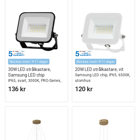
Skickas inom 9-11 dagar
Skickas inom 9-11 dagar
30W LED strålkastare,
20W LED strålkastare, vit
Samsung LED chip
Samsung LED chip, IP65, 6500K,
IP65, svart, 3000K, PRO-Series,
utomhus
utomhus
136 kr
120 kr