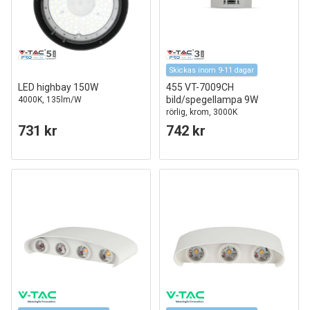
Skickas inom 9-11 dagar
LED highbay 150W
455 VT-7009CH
bild/spegellampa 9W
4000K, 135lm/W
rörlig, krom, 3000K
731 kr
742 kr