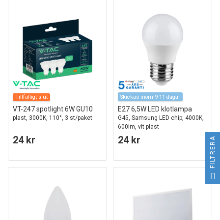
Tillfälligt slut
Skickas inom 9-11 dagar
VT-247 spotlight 6W GU10
E27 6,5W LED klotlampa
plast, 3000K, 110°, 3 st/paket
G45, Samsung LED chip, 4000K,
600lm, vit plast
24 kr
24 kr
FILTRERA