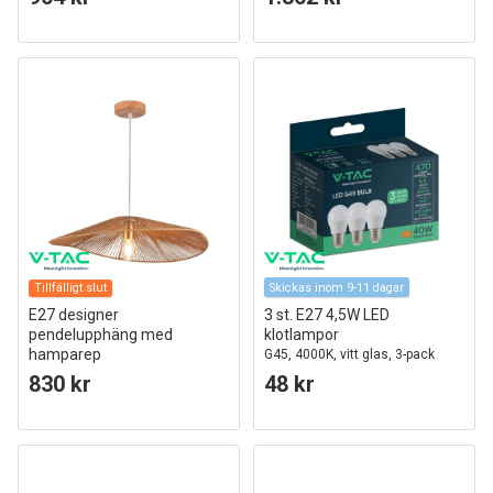
Tillfälligt slut
Skickas inom 9-11 dagar
E27 designer
3 st. E27 4,5W LED
pendelupphäng med
klotlampor
hamparep
G45, 4000K, vitt glas, 3-pack
60cm, brun, IP20, utan ljuskälla
830 kr
48 kr