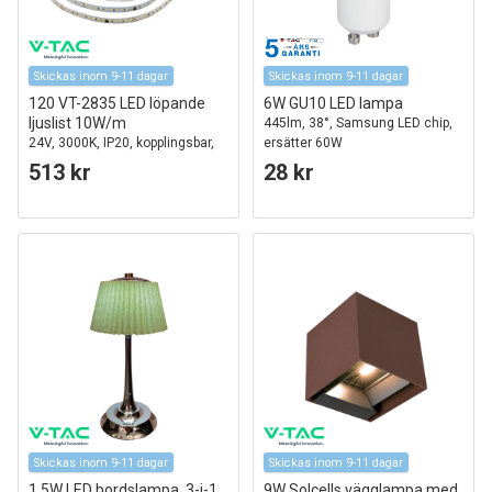
Skickas inom 9-11 dagar
Skickas inom 9-11 dagar
120 VT-2835 LED löpande
6W GU10 LED lampa
ljuslist 10W/m
445lm, 38°, Samsung LED chip,
24V, 3000K, IP20, kopplingsbar,
ersätter 60W
10 m/rulle, pris per meter
513 kr
28 kr
Skickas inom 9-11 dagar
Skickas inom 9-11 dagar
1,5W LED bordslampa, 3-i-1
9W Solcells vägglampa med