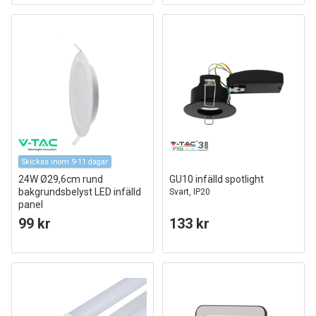
Skickas inom 9-11 dagar
24W Ø29,6cm rund
GU10 infälld spotlight
bakgrundsbelyst LED infälld
Svart, IP20
panel
110lm/W, Hål: Ø28 cm, Mått:
99 kr
133 kr
Ø29,6 cm