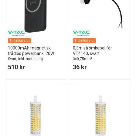
Tillfälligt slut
Tillfälligt slut
10000mAh magnetisk
0,3m strömkabel för
trådlös powerbank, 20W
VT4140, svart
Svart, inkl. metallring
3x0,75mm²
510 kr
36 kr