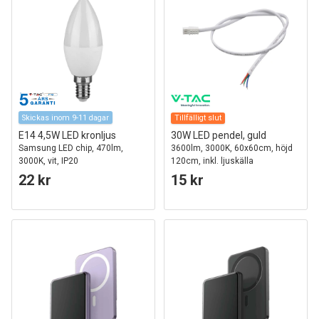
Skickas inom 9-11 dagar
Tillfälligt slut
E14 4,5W LED kronljus
30W LED pendel, guld
Samsung LED chip, 470lm,
3600lm, 3000K, 60x60cm, höjd
3000K, vit, IP20
120cm, inkl. ljuskälla
22 kr
15 kr