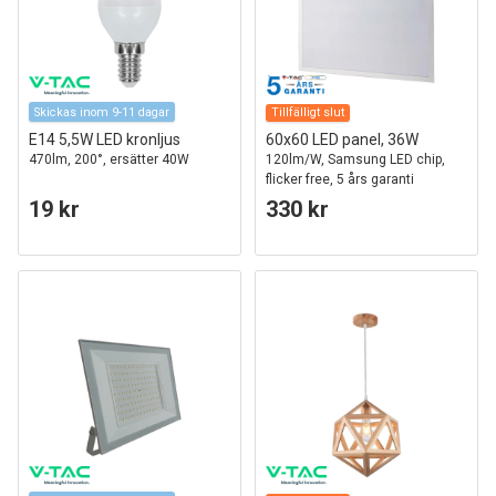
Skickas inom 9-11 dagar
Tillfälligt slut
E14 5,5W LED kronljus
60x60 LED panel, 36W
470lm, 200°, ersätter 40W
120lm/W, Samsung LED chip,
flicker free, 5 års garanti
19 kr
330 kr