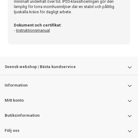
minimalt underhåll över tid. IP20-klassificeringen gör den
lämplig för torra inomhusmiljöer där en stabil och pålitlig
ljuskälla krävs för dagligt arbete.
Dokument och certifikat:
-
Instruktionsmanual
Svensk webshop | Bästa kundservice
Information
Mitt konto
Butiksinformation
Följ oss