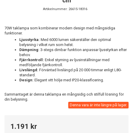
cm
Artikelnummer:
26615-18316
70W taklampa som kombinerar modern design med mångsidiga
funktioner.
Ljusstyrka:
Med 6000 lumen säkerställer den optimal
belysning i vilket rum som helst.
Dämpning:
3-stegs dimbar funktion anpassar ljusstyrkan efter
behov.
Fjärrkontroll:
Enkel styrning av ljusinställningar med
medföljande fjärrkontroll.
Livslängd:
Förväntad livslängd på 20 000 timmar enligt L80-
standard.
Design:
Elegant vitt hölje med IP20-klassificering.
Sammantaget är denna taklampa en mångsidig och stilfull lösning för
din belysning.
Denna vara är inte längre på lager.
1.191 kr