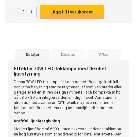
-
+
Lägg till i varukorgen
Detaljer
Datablad
V-Tac
Effektiv 70W LED-taklampa med flexibel
ljusstyrning
Denna 70W LED-taklampa är konstruerad för att ge kraftfull
och jämn belysning i större utrymmen, såsom verkstäder eller
garage. Med en stilren design i vit metall och kompakta mått
på 58,5 x 39 cm integreras den smidigt i taket. Armaturen är
utrustad med avancerad CCT-teknik och levereras med en
fjärrkontroll för enkel justering av ljusmiljön efter rådande
behov.
Kraftfull ljusåtergivning
Med ett ljusflöde på 6000 lumen säkerställer denna taklampa
en hög ljusstyrka som är nödvändig för detaljerat arbete. Den