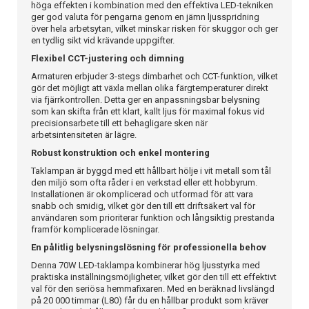
höga effekten i kombination med den effektiva LED-tekniken
ger god valuta för pengarna genom en jämn ljusspridning
över hela arbetsytan, vilket minskar risken för skuggor och ger
en tydlig sikt vid krävande uppgifter.
Flexibel CCT-justering och dimning
Armaturen erbjuder 3-stegs dimbarhet och CCT-funktion, vilket
gör det möjligt att växla mellan olika färgtemperaturer direkt
via fjärrkontrollen. Detta ger en anpassningsbar belysning
som kan skifta från ett klart, kallt ljus för maximal fokus vid
precisionsarbete till ett behagligare sken när
arbetsintensiteten är lägre.
Robust konstruktion och enkel montering
Taklampan är byggd med ett hållbart hölje i vit metall som tål
den miljö som ofta råder i en verkstad eller ett hobbyrum.
Installationen är okomplicerad och utformad för att vara
snabb och smidig, vilket gör den till ett driftsäkert val för
användaren som prioriterar funktion och långsiktig prestanda
framför komplicerade lösningar.
En pålitlig belysningslösning för professionella behov
Denna 70W LED-taklampa kombinerar hög ljusstyrka med
praktiska inställningsmöjligheter, vilket gör den till ett effektivt
val för den seriösa hemmafixaren. Med en beräknad livslängd
på 20 000 timmar (L80) får du en hållbar produkt som kräver