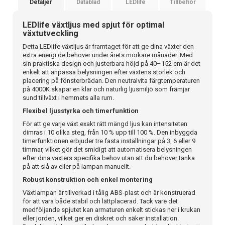
Detaljer
Datablad
LEDlife
Tillbehör
LEDlife växtljus med spjut för optimal
växtutveckling
Detta LEDlife växtljus är framtaget för att ge dina växter den
extra energi de behöver under årets mörkare månader. Med
sin praktiska design och justerbara höjd på 40–152 cm är det
enkelt att anpassa belysningen efter växtens storlek och
placering på fönsterbrädan. Den neutralvita färgtemperaturen
på 4000K skapar en klar och naturlig ljusmiljö som främjar
sund tillväxt i hemmets alla rum.
Flexibel ljusstyrka och timerfunktion
För att ge varje växt exakt rätt mängd ljus kan intensiteten
dimras i 10 olika steg, från 10 % upp till 100 %. Den inbyggda
timerfunktionen erbjuder tre fasta inställningar på 3, 6 eller 9
timmar, vilket gör det smidigt att automatisera belysningen
efter dina växters specifika behov utan att du behöver tänka
på att slå av eller på lampan manuellt.
Robust konstruktion och enkel montering
Växtlampan är tillverkad i tålig ABS-plast och är konstruerad
för att vara både stabil och lättplacerad. Tack vare det
medföljande spjutet kan armaturen enkelt stickas ner i krukan
eller jorden, vilket ger en diskret och säker installation.