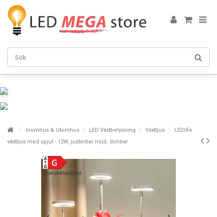
Inomhus & Utomhus
LED Växtbelysning
Växtljus
LEDlife
växtljus med spjut - 12W, justerbar höjd, dimbar
Produktdatablad