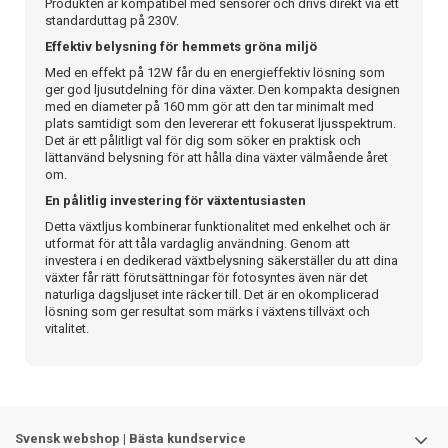
Produkten är kompatibel med sensorer och drivs direkt via ett
standarduttag på 230V.
Effektiv belysning för hemmets gröna miljö
Med en effekt på 12W får du en energieffektiv lösning som
ger god ljusutdelning för dina växter. Den kompakta designen
med en diameter på 160 mm gör att den tar minimalt med
plats samtidigt som den levererar ett fokuserat ljusspektrum.
Det är ett pålitligt val för dig som söker en praktisk och
lättanvänd belysning för att hålla dina växter välmående året
om.
En pålitlig investering för växtentusiasten
Detta växtljus kombinerar funktionalitet med enkelhet och är
utformat för att tåla vardaglig användning. Genom att
investera i en dedikerad växtbelysning säkerställer du att dina
växter får rätt förutsättningar för fotosyntes även när det
naturliga dagsljuset inte räcker till. Det är en okomplicerad
lösning som ger resultat som märks i växtens tillväxt och
vitalitet.
Svensk webshop | Bästa kundservice