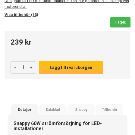
Designad till LED och funktionaliteten kan inte garanteras till exempelvis
motorer etc.
Visa tillbehör (13)
I lager.
239 kr
-
+
Lägg till i varukorgen
Detaljer
Datablad
Snappy
Tillbehör
Snappy 60W strömförsörjning för LED-
installationer