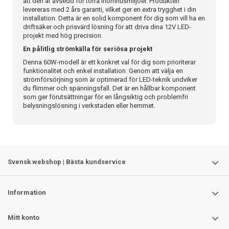
att den är avsedd för torra inomhusmiljöer. Produkten
levereras med 2 års garanti, vilket ger en extra trygghet i din
installation. Detta är en solid komponent för dig som vill ha en
driftsäker och prisvärd lösning för att driva dina 12V LED-
projekt med hög precision.
En pålitlig strömkälla för seriösa projekt
Denna 60W-modell är ett konkret val för dig som prioriterar
funktionalitet och enkel installation. Genom att välja en
strömförsörjning som är optimerad för LED-teknik undviker
du flimmer och spänningsfall. Det är en hållbar komponent
som ger förutsättningar för en långsiktig och problemfri
belysningslösning i verkstaden eller hemmet.
Svensk webshop | Bästa kundservice
Information
Mitt konto