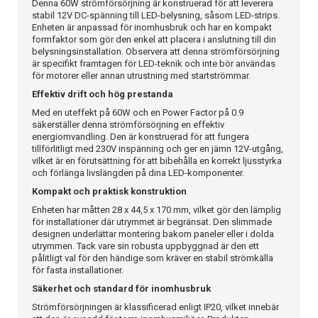
Denna 60W strömförsörjning är konstruerad för att leverera
stabil 12V DC-spänning till LED-belysning, såsom LED-strips.
Enheten är anpassad för inomhusbruk och har en kompakt
formfaktor som gör den enkel att placera i anslutning till din
belysningsinstallation. Observera att denna strömförsörjning
är specifikt framtagen för LED-teknik och inte bör användas
för motorer eller annan utrustning med startströmmar.
Effektiv drift och hög prestanda
Med en uteffekt på 60W och en Power Factor på 0.9
säkerställer denna strömförsörjning en effektiv
energiomvandling. Den är konstruerad för att fungera
tillförlitligt med 230V inspänning och ger en jämn 12V-utgång,
vilket är en förutsättning för att bibehålla en korrekt ljusstyrka
och förlänga livslängden på dina LED-komponenter.
Kompakt och praktisk konstruktion
Enheten har måtten 28 x 44,5 x 170 mm, vilket gör den lämplig
för installationer där utrymmet är begränsat. Den slimmade
designen underlättar montering bakom paneler eller i dolda
utrymmen. Tack vare sin robusta uppbyggnad är den ett
pålitligt val för den händige som kräver en stabil strömkälla
för fasta installationer.
Säkerhet och standard för inomhusbruk
Strömförsörjningen är klassificerad enligt IP20, vilket innebär