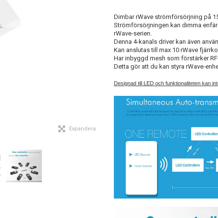
Dimbar rWave strömförsörjning på 15
Strömförsörjningen kan dimma enfärga
rWave-serien.
Denna 4-kanals driver kan även använ
Kan anslutas till max 10 rWave fjärrkon
Har inbyggd mesh som förstärker RF-s
Detta gör att du kan styra rWave-enh
Designad till LED och funktionaliteten kan in
Expandera