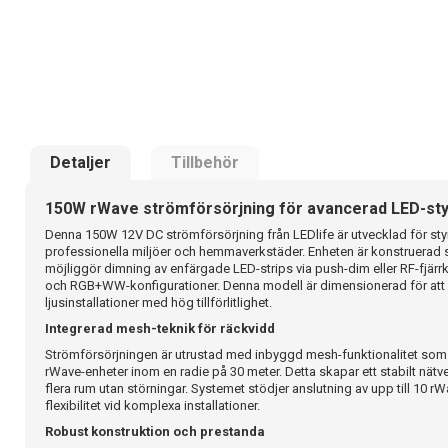
Detaljer
Tillbehör
150W rWave strömförsörjning för avancerad LED-sty
Denna 150W 12V DC strömförsörjning från LEDlife är utvecklad för sty
professionella miljöer och hemmaverkstäder. Enheten är konstruerad 
möjliggör dimning av enfärgade LED-strips via push-dim eller RF-fjärr
och RGB+WW-konfigurationer. Denna modell är dimensionerad för att
ljusinstallationer med hög tillförlitlighet.
Integrerad mesh-teknik för räckvidd
Strömförsörjningen är utrustad med inbyggd mesh-funktionalitet som f
rWave-enheter inom en radie på 30 meter. Detta skapar ett stabilt nätve
flera rum utan störningar. Systemet stödjer anslutning av upp till 10 rWav
flexibilitet vid komplexa installationer.
Robust konstruktion och prestanda