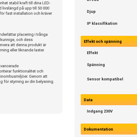
t stabil kraft till dina LED-
 livslängd på upp till 50 000
Djup
ör fast installation och kräver
IP klassifikation
erlättar placering i trånga
t kunnige, och dess
Effekt och spänning
rvera att denna produkt är
ing eller liknande laster.
Effekt
Spänning
avancerade
oriterar funktionalitet och
ra inomhusmiljöer. Genom att
Sensor kompatibel
ng för styrning av din belysning.
Data
Indgang 230V
Dokumentation