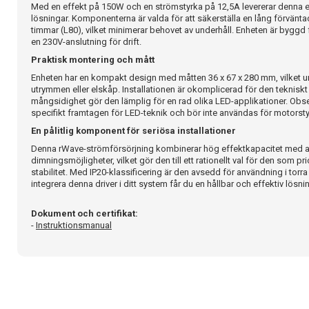
Med en effekt på 150W och en strömstyrka på 12,5A levererar denna enhe
lösningar. Komponenterna är valda för att säkerställa en lång förväntad
timmar (L80), vilket minimerar behovet av underhåll. Enheten är byggd f
en 230V-anslutning för drift.
Praktisk montering och mått
Enheten har en kompakt design med måtten 36 x 67 x 280 mm, vilket und
utrymmen eller elskåp. Installationen är okomplicerad för den teknisk
mångsidighet gör den lämplig för en rad olika LED-applikationer. Obse
specifikt framtagen för LED-teknik och bör inte användas för motorstyrn
En pålitlig komponent för seriösa installationer
Denna rWave-strömförsörjning kombinerar hög effektkapacitet med 
dimningsmöjligheter, vilket gör den till ett rationellt val för den som pri
stabilitet. Med IP20-klassificering är den avsedd för användning i tor
integrera denna driver i ditt system får du en hållbar och effektiv lösni
Dokument och certifikat:
-
Instruktionsmanual