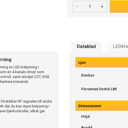
-
+
Datablad
LEDlif
rning
Ljus
rning av LED-belysning i
som en 4-kanals driver som
Dimbar
kontroll, samt stödjer CCT, RGB
 hantera krävande
Förväntat livstid L80
örstärker RF-signalen till andra
Dimensioner
rk där du kan styra belysning i
e-fjärrkontroller, vilket ger
Höjd
Bredd