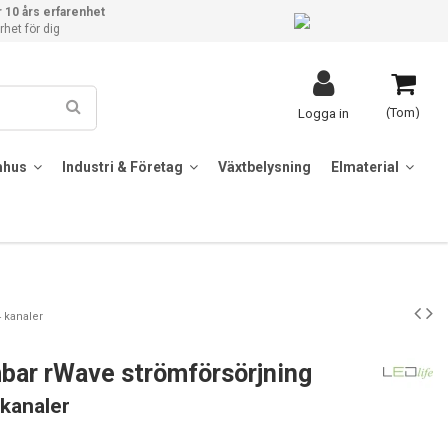
 10 års erfarenhet
het för dig
(Tom)
Logga in
mhus
Industri & Företag
Växtbelysning
Elmaterial
 kanaler
bar rWave strömförsörjning
 kanaler