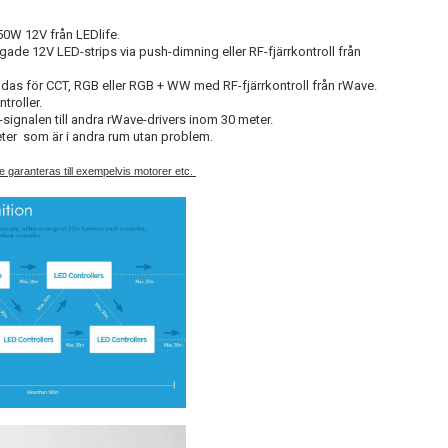
0W 12V från LEDlife.
de 12V LED-strips via push-dimning eller RF-fjärrkontroll från
das för CCT, RGB eller RGB + WW med RF-fjärrkontroll från rWave.
troller.
ignalen till andra rWave-drivers inom 30 meter.
eter som är i andra rum utan problem.
te garanteras till exempelvis motorer etc.