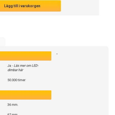
Lägg till i varukorgen
e
Ja -
Läs mer om LED-
dimbar här
50.000 timer
36 mm.
67 mm.