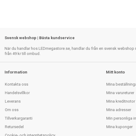
Svensk webshop | Bästa kundservice
När du handlar hos LEDmegastore.se, handlar du från en svensk webshop med
från 49 kr till ombud.
Information
Mitt konto
Kontakta oss
Mina beställning
Handelsvillkor
Mina varureturer
Leverans
Mina kreditnotor
Om oss
Mina adresser
Tillverkargaranti
Min personliga i
Retursedel
Mina kuponger
Cookie- och integritetspolicy