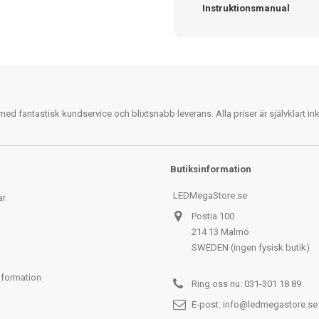
Instruktionsmanual
 fantastisk kundservice och blixtsnabb leverans. Alla priser är självklart i
Butiksinformation
LEDMegaStore.se
ar
Postia 100
214 13 Malmö
SWEDEN (ingen fysisk butik)
nformation
Ring oss nu:
031-301 18 89
E-post:
info@ledmegastore.se