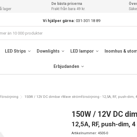
De bästa priserna
Över
å lager
Frakt från bara 49 kr.
Säker
Vi hjälper gärna:
031-301 18 89
LED Strips
Downlights
LED lampor
Inomhus & uto
Erbjudanden
försörjning
150W / 12V DC dimbar rWave strömförsörjning - 12,5A, RF, push-dim, 4
150W / 12V DC dim
12,5A, RF, push-dim, 4
Artikelnummer:
4505-0