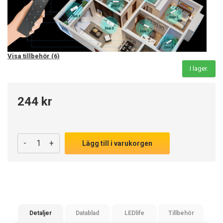
Visa tillbehör (6)
I lager.
244 kr
-
+
Lägg till i varukorgen
Detaljer
Datablad
LEDlife
Tillbehör