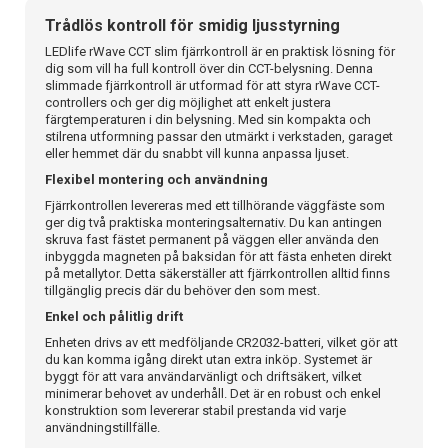
Trådlös kontroll för smidig ljusstyrning
LEDlife rWave CCT slim fjärrkontroll är en praktisk lösning för
dig som vill ha full kontroll över din CCT-belysning. Denna
slimmade fjärrkontroll är utformad för att styra rWave CCT-
controllers och ger dig möjlighet att enkelt justera
färgtemperaturen i din belysning. Med sin kompakta och
stilrena utformning passar den utmärkt i verkstaden, garaget
eller hemmet där du snabbt vill kunna anpassa ljuset.
Flexibel montering och användning
Fjärrkontrollen levereras med ett tillhörande väggfäste som
ger dig två praktiska monteringsalternativ. Du kan antingen
skruva fast fästet permanent på väggen eller använda den
inbyggda magneten på baksidan för att fästa enheten direkt
på metallytor. Detta säkerställer att fjärrkontrollen alltid finns
tillgänglig precis där du behöver den som mest.
Enkel och pålitlig drift
Enheten drivs av ett medföljande CR2032-batteri, vilket gör att
du kan komma igång direkt utan extra inköp. Systemet är
byggt för att vara användarvänligt och driftsäkert, vilket
minimerar behovet av underhåll. Det är en robust och enkel
konstruktion som levererar stabil prestanda vid varje
användningstillfälle.