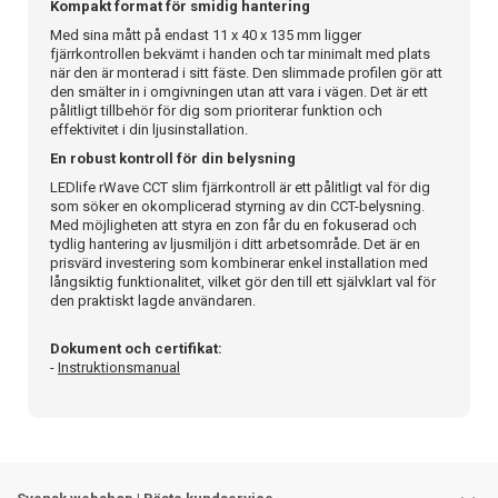
Kompakt format för smidig hantering
Med sina mått på endast 11 x 40 x 135 mm ligger
fjärrkontrollen bekvämt i handen och tar minimalt med plats
när den är monterad i sitt fäste. Den slimmade profilen gör att
den smälter in i omgivningen utan att vara i vägen. Det är ett
pålitligt tillbehör för dig som prioriterar funktion och
effektivitet i din ljusinstallation.
En robust kontroll för din belysning
LEDlife rWave CCT slim fjärrkontroll är ett pålitligt val för dig
som söker en okomplicerad styrning av din CCT-belysning.
Med möjligheten att styra en zon får du en fokuserad och
tydlig hantering av ljusmiljön i ditt arbetsområde. Det är en
prisvärd investering som kombinerar enkel installation med
långsiktig funktionalitet, vilket gör den till ett självklart val för
den praktiskt lagde användaren.
Dokument och certifikat:
-
Instruktionsmanual