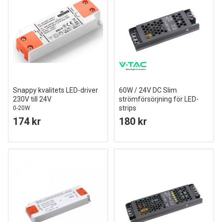
Snappy kvalitets LED-driver
60W / 24V DC Slim
230V till 24V
strömförsörjning för LED-
strips
0-20W
2,5A, IP20
174 kr
180 kr