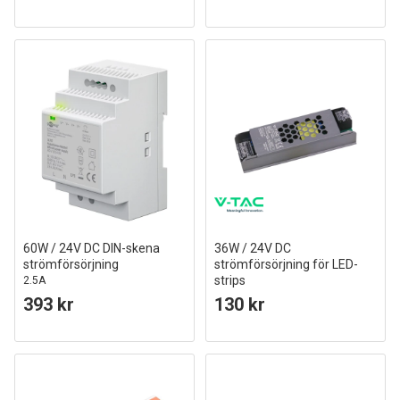
60W / 24V DC DIN-skena
36W / 24V DC
strömförsörjning
strömförsörjning för LED-
strips
2.5A
1,5A, IP20, Slim
393 kr
130 kr