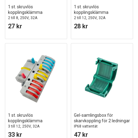
1 st. skruvlös
1 st. skruvlös
kopplingsklämma
kopplingsklämma
2 till 8, 250V, 32A
2 till 12, 250V, 32A
27 kr
28 kr
1 st. skruvlös
Gel-samlingsbox för
kopplingsklämma
skarvkoppling för 2 ledningar
3 till 12, 250V, 32A
IP68 vattentät
33 kr
47 kr