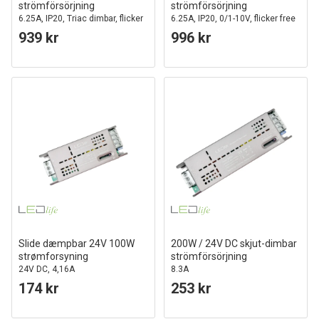
strömförsörjning
strömförsörjning
6.25A, IP20, Triac dimbar, flicker
6.25A, IP20, 0/1-10V, flicker free
free
939 kr
996 kr
Slide dæmpbar 24V 100W
200W / 24V DC skjut-dimbar
strømforsyning
strömförsörjning
24V DC, 4,16A
8.3A
174 kr
253 kr