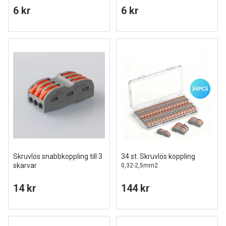
6 kr
6 kr
Skruvlös snabbkoppling till 3
34 st. Skruvlös koppling
skarvar
0,32-2,5mm2
14 kr
144 kr