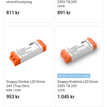
strömförsörjning
230V Till 24V
200W
811 kr
891 kr
Skickas inom 31-33 dagar
Snappy Dimbar LED Driver
Snappy Kvalitets LED Driver
24V (Triac Dim)
230V Till 24V
MAX 150W
320W
953 kr
1.045 kr