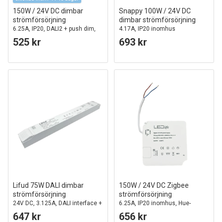
150W / 24V DC dimbar
Snappy 100W / 24V DC
strömförsörjning
dimbar strömförsörjning
6.25A, IP20, DALI2 + push dim,
4.17A, IP20 inomhus
flicker free
525 kr
693 kr
Lifud 75W DALI dimbar
150W / 24V DC Zigbee
strömförsörjning
strömförsörjning
24V DC, 3.125A, DALI interface +
6.25A, IP20 inomhus, Hue-
push dim, flicker free, IP20
kompatibel
647 kr
656 kr