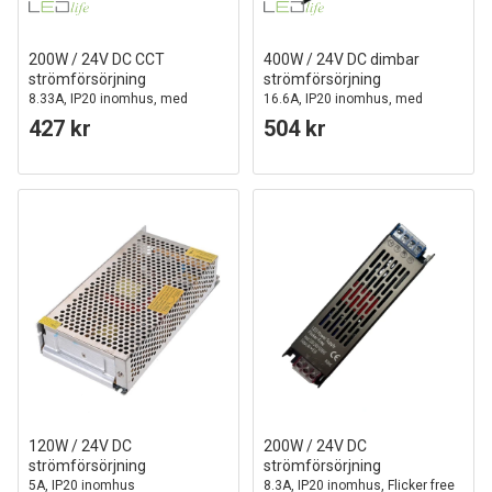
200W / 24V DC CCT
400W / 24V DC dimbar
strömförsörjning
strömförsörjning
8.33A, IP20 inomhus, med
16.6A, IP20 inomhus, med
fjärrkontroll, flimmerfri
fjärrkontroll
427 kr
504 kr
120W / 24V DC
200W / 24V DC
strömförsörjning
strömförsörjning
5A, IP20 inomhus
8.3A, IP20 inomhus, Flicker free