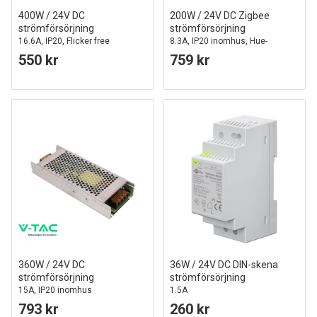
400W / 24V DC
200W / 24V DC Zigbee
strömförsörjning
strömförsörjning
16.6A, IP20, Flicker free
8.3A, IP20 inomhus, Hue-
kompatibel
550 kr
759 kr
360W / 24V DC
36W / 24V DC DIN-skena
strömförsörjning
strömförsörjning
15A, IP20 inomhus
1.5A
793 kr
260 kr