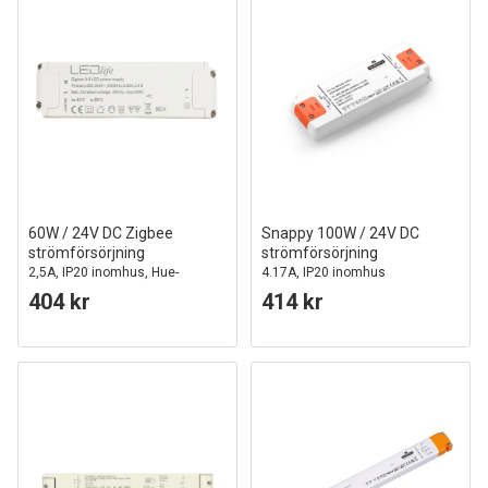
60W / 24V DC Zigbee
Snappy 100W / 24V DC
strömförsörjning
strömförsörjning
2,5A, IP20 inomhus, Hue-
4.17A, IP20 inomhus
kompatibel
404 kr
414 kr