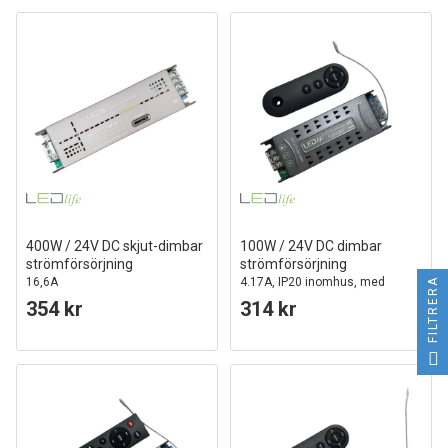
400W / 24V DC skjut-dimbar
100W / 24V DC dimbar
strömförsörjning
strömförsörjning
16,6A
4.17A, IP20 inomhus, med
FILTRERA
fjärrkontroll, flimmerfri
354 kr
314 kr