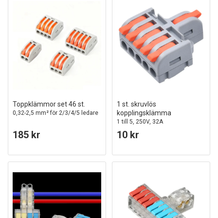
Toppklämmor set 46 st.
1 st. skruvlös
kopplingsklämma
0,32-2,5 mm² för 2/3/4/5 ledare
1 till 5, 250V, 32A
185 kr
10 kr