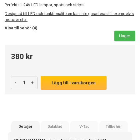
Perfekt till 24V LED lampor, spots och strips.
Designad till LED och funktionaliteten kan inte garanteras till exempelvis
motorer etc.
Visa tillbehör (4)
I lager.
380 kr
-
+
Lägg till i varukorgen
Detaljer
Datablad
V-Tac
Tillbehör