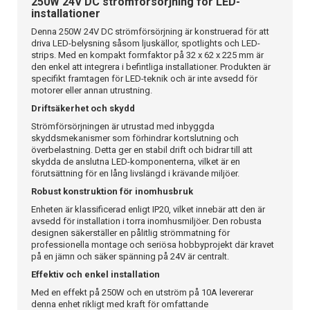
250W 24V DC strömförsörjning för LED-
installationer
Denna 250W 24V DC strömförsörjning är konstruerad för att
driva LED-belysning såsom ljuskällor, spotlights och LED-
strips. Med en kompakt formfaktor på 32 x 62 x 225 mm är
den enkel att integrera i befintliga installationer. Produkten är
specifikt framtagen för LED-teknik och är inte avsedd för
motorer eller annan utrustning.
Driftsäkerhet och skydd
Strömförsörjningen är utrustad med inbyggda
skyddsmekanismer som förhindrar kortslutning och
överbelastning. Detta ger en stabil drift och bidrar till att
skydda de anslutna LED-komponenterna, vilket är en
förutsättning för en lång livslängd i krävande miljöer.
Robust konstruktion för inomhusbruk
Enheten är klassificerad enligt IP20, vilket innebär att den är
avsedd för installation i torra inomhusmiljöer. Den robusta
designen säkerställer en pålitlig strömmatning för
professionella montage och seriösa hobbyprojekt där kravet
på en jämn och säker spänning på 24V är centralt.
Effektiv och enkel installation
Med en effekt på 250W och en utström på 10A levererar
denna enhet rikligt med kraft för omfattande