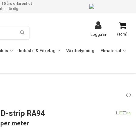
 10 års erfarenhet
het för dig
(Tom)
Logga in
mhus
Industri & Företag
Växtbelysning
Elmaterial
D-strip RA94
 per meter