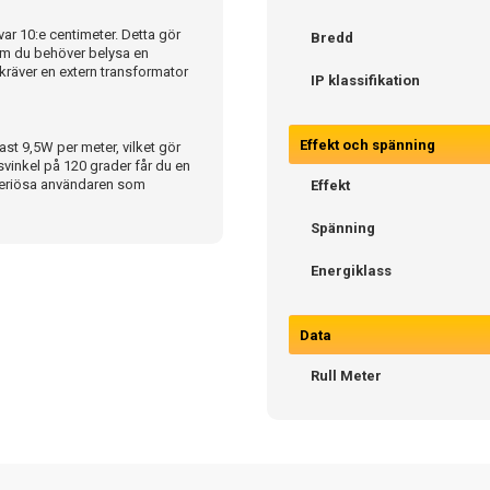
var 10:e centimeter. Detta gör
Bredd
 om du behöver belysa en
kräver en extern transformator
IP klassifikation
Effekt och spänning
st 9,5W per meter, vilket gör
svinkel på 120 grader får du en
 seriösa användaren som
Effekt
Spänning
Energiklass
Data
Rull Meter