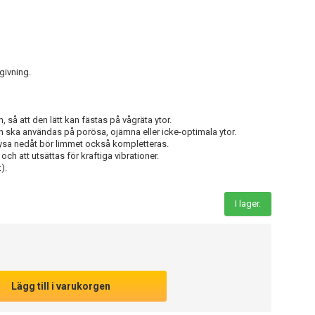
givning.
, så att den lätt kan fästas på vågräta ytor.
 ska användas på porösa, ojämna eller icke-optimala ytor.
ysa nedåt bör limmet också kompletteras.
s och att utsättas för kraftiga vibrationer.
).
I lager.
Lägg till i varukorgen