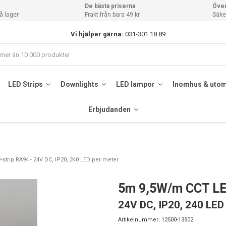
De bästa priserna
Över
å lager
Frakt från bara 49 kr.
Säker
Vi hjälper gärna:
031-301 18 89
LED Strips
Downlights
LED lampor
Inomhus & uto
Erbjudanden
trip RA94 - 24V DC, IP20, 240 LED per meter
5m 9,5W/m CCT LE
24V DC, IP20, 240 LED
Artikelnummer:
12500-13502