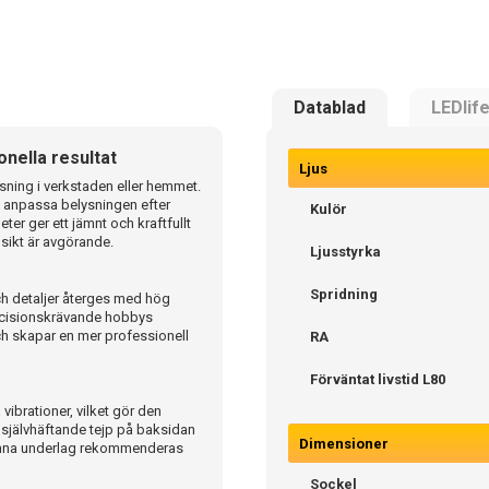
Datablad
LEDlif
onella resultat
Ljus
ysning i verkstaden eller hemmet.
elt anpassa belysningen efter
Kulör
r ger ett jämnt och kraftfullt
d sikt är avgörande.
Ljusstyrka
Spridning
ch detaljer återges med hög
recisionskrävande hobbys
och skapar en mer professionell
RA
Förväntat livstid L80
vibrationer, vilket gör den
d självhäftande tejp på baksidan
Dimensioner
jämna underlag rekommenderas
Sockel