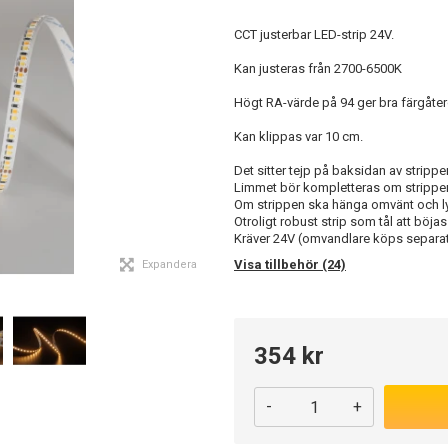
CCT justerbar LED-strip 24V.
Kan justeras från 2700-6500K
Högt RA-värde på 94 ger bra färgåter
Kan klippas var 10 cm.
Det sitter tejp på baksidan av strippen
Limmet bör kompletteras om strippen
Om strippen ska hänga omvänt och l
Otroligt robust strip som tål att böja
Kräver 24V (omvandlare köps separat
Visa tillbehör (24)
Expandera
354 kr
-
+