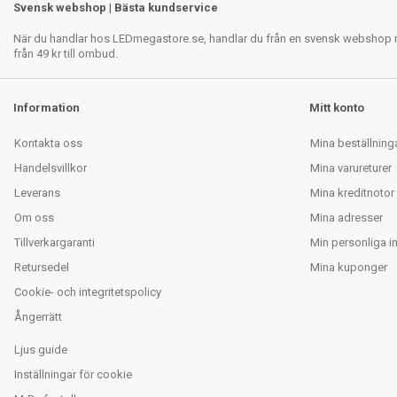
Svensk webshop | Bästa kundservice
När du handlar hos LEDmegastore.se, handlar du från en svensk webshop med
från 49 kr till ombud.
Information
Mitt konto
Kontakta oss
Mina beställning
Handelsvillkor
Mina varureturer
Leverans
Mina kreditnotor
Om oss
Mina adresser
Tillverkargaranti
Min personliga i
Retursedel
Mina kuponger
Cookie- och integritetspolicy
Ångerrätt
Ljus guide
Inställningar för cookie