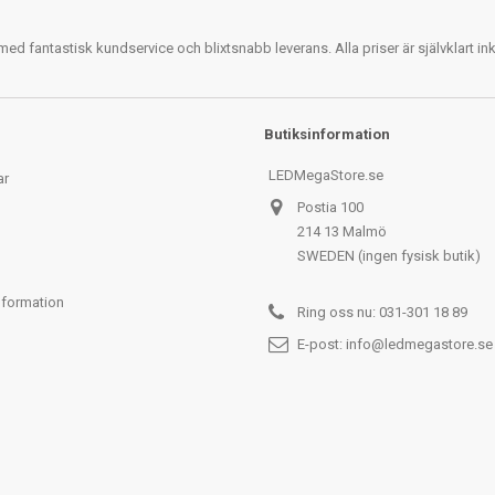
 fantastisk kundservice och blixtsnabb leverans. Alla priser är självklart i
Butiksinformation
LEDMegaStore.se
ar
Postia 100
214 13 Malmö
SWEDEN (ingen fysisk butik)
nformation
Ring oss nu:
031-301 18 89
E-post:
info@ledmegastore.se