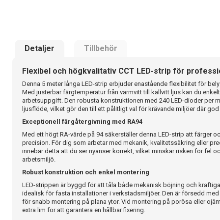
Detaljer
Tillbehör
Flexibel och högkvalitativ CCT LED-strip för professi
Denna 5 meter långa LED-strip erbjuder enastående flexibilitet för bel
Med justerbar färgtemperatur från varmvitt till kallvitt ljus kan du enk
arbetsuppgift. Den robusta konstruktionen med 240 LED-dioder per mete
ljusflöde, vilket gör den till ett pålitligt val för krävande miljöer där go
Exceptionell färgåtergivning med RA94
Med ett högt RA-värde på 94 säkerställer denna LED-strip att färger o
precision. För dig som arbetar med mekanik, kvalitetssäkring eller p
innebär detta att du ser nyanser korrekt, vilket minskar risken för fel 
arbetsmiljö.
Robust konstruktion och enkel montering
LED-strippen är byggd för att tåla både mekanisk böjning och kraftiga 
idealisk för fasta installationer i verkstadsmiljöer. Den är försedd me
för snabb montering på plana ytor. Vid montering på porösa eller o
extra lim för att garantera en hållbar fixering.