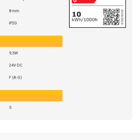
8 mm.
IP20
9,5W
24V DC
F (A-G)
5