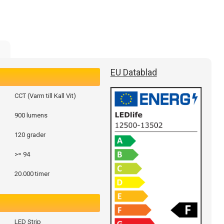
e
EU Datablad
CCT (Varm till Kall Vit)
900 lumens
120 grader
>= 94
20.000 timer
LED Strip