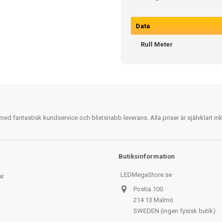
Data
Rull Meter
 fantastisk kundservice och blixtsnabb leverans. Alla priser är självklart i
Butiksinformation
LEDMegaStore.se
ar
Postia 100
214 13 Malmö
SWEDEN (ingen fysisk butik)