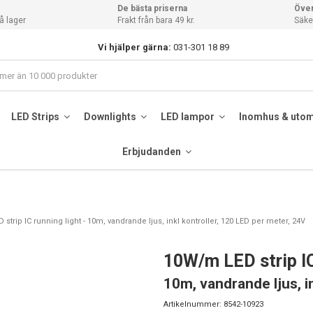
De bästa priserna
Över
å lager
Frakt från bara 49 kr.
Säker
Vi hjälper gärna:
031-301 18 89
LED Strips
Downlights
LED lampor
Inomhus & uto
Erbjudanden
strip IC running light - 10m, vandrande ljus, inkl kontroller, 120 LED per meter, 24V
10W/m LED strip IC
10m, vandrande ljus, i
Artikelnummer:
8542-10923