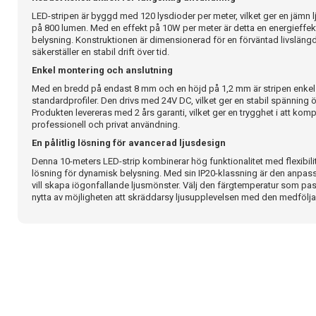
LED-stripen är byggd med 120 lysdioder per meter, vilket ger en jämn l
på 800 lumen. Med en effekt på 10W per meter är detta en energieffekt
belysning. Konstruktionen är dimensionerad för en förväntad livslängd
säkerställer en stabil drift över tid.
Enkel montering och anslutning
Med en bredd på endast 8 mm och en höjd på 1,2 mm är stripen enkel att
standardprofiler. Den drivs med 24V DC, vilket ger en stabil spänning
Produkten levereras med 2 års garanti, vilket ger en trygghet i att komp
professionell och privat användning.
En pålitlig lösning för avancerad ljusdesign
Denna 10-meters LED-strip kombinerar hög funktionalitet med flexibili
lösning för dynamisk belysning. Med sin IP20-klassning är den anpas
vill skapa iögonfallande ljusmönster. Välj den färgtemperatur som pass
nytta av möjligheten att skräddarsy ljusupplevelsen med den medfölja