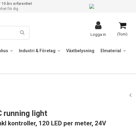
 10 års erfarenhet
het för dig
(Tom)
Logga in
mhus
Industri & Företag
Växtbelysning
Elmaterial
 running light
nkl kontroller, 120 LED per meter, 24V