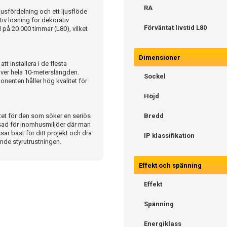
RA
jusfördelning och ett ljusflöde
iv lösning för dekorativ
Förväntat livstid L80
 på 20 000 timmar (L80), vilket
Dimensioner
 installera i de flesta
 över hela 10-meterslängden.
Sockel
onenten håller hög kvalitet för
Höjd
tet för den som söker en seriös
Bredd
sad för inomhusmiljöer där man
ar bäst för ditt projekt och dra
IP klassifikation
nde styrutrustningen.
Effekt och spänning
Effekt
Spänning
Energiklass