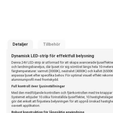
Detaljer
Tillbehör
Dynamisk LED-strip för effektfull belysning
Denna 24V LED-strip är utformad för att skapa avancerade ljuseffekter
och landningsbaneljus, där ljuset rör sig sömlöst längs hela 10-metersru
färgtemperaturer: varmvit (3000K), neutralvit (4000K) och kallvit (6500K),
anpassa ljuset efter specifika behov. För optimal visuell effekt reko
aluminiumprofil med frontskydd.
Full kontroll över ljusinställningar
Med den medföljande kontrollern och fjärrkontrollen med tre knappar få
Systemet erbjuder 10 olika förinställda ljuseffekter, 10 hastighetslägen
gör det enkelt att finjustera belysningen för att uppnå önskad hastighet 
oavsett applikation.
Robust konstruktion för långsiktig användning