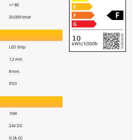
>= 80
20.000 timer
LED Strip
1,2 mm.
8 mm.
IP20
10W
24V DC
G (A-G)