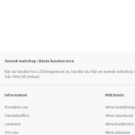
Svensk webshop | Bästa kundservice
När du handlar hos LEDmegastore.se, handlar du från en svensk webshop med
från 49 kr till ombud.
Information
Mitt konto
Kontakta oss
Mina beställning
Handelsvillkor
Mina varureturer
Leverans
Mina kreditnotor
Om oss
Mina adresser