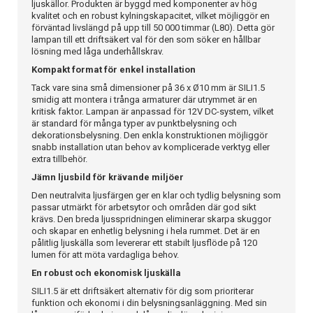
ljuskällor. Produkten är byggd med komponenter av hög
kvalitet och en robust kylningskapacitet, vilket möjliggör en
förväntad livslängd på upp till 50 000 timmar (L80). Detta gör
lampan till ett driftsäkert val för den som söker en hållbar
lösning med låga underhållskrav.
Kompakt format för enkel installation
Tack vare sina små dimensioner på 36 x Ø10 mm är SILI1.5
smidig att montera i trånga armaturer där utrymmet är en
kritisk faktor. Lampan är anpassad för 12V DC-system, vilket
är standard för många typer av punktbelysning och
dekorationsbelysning. Den enkla konstruktionen möjliggör
snabb installation utan behov av komplicerade verktyg eller
extra tillbehör.
Jämn ljusbild för krävande miljöer
Den neutralvita ljusfärgen ger en klar och tydlig belysning som
passar utmärkt för arbetsytor och områden där god sikt
krävs. Den breda ljusspridningen eliminerar skarpa skuggor
och skapar en enhetlig belysning i hela rummet. Det är en
pålitlig ljuskälla som levererar ett stabilt ljusflöde på 120
lumen för att möta vardagliga behov.
En robust och ekonomisk ljuskälla
SILI1.5 är ett driftsäkert alternativ för dig som prioriterar
funktion och ekonomi i din belysningsanläggning. Med sin