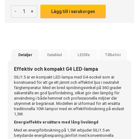
-
+
Lägg till i varukorgen
Detaljer
Datablad
LEDlife
Tillbehör
Effektiv och kompakt G4 LED-lampa
SILI1.5 är en kompakt LED-lampa med G4-sockel som är
konstruerad för att ge ett jämnt och effektivt ljus i neutralvit
färgtemperatur. Med en bred spridningsvinkel på 360 grader
säkerställs en god ljusfördelning, vilket gör den lämplig för
användning i både hemmet och professionella miljöer där
utrymmet är begränsat. Modellen är utformad för att ersätta
traditionella 10W-lampor med en effektförbrukning på endast
1,5W.
Energieffektiv ersättare med lång livslängd
Med en energiförbrukning på 1,5W erbjuder SILI1.5 en
betydande energibesparing jämfört med konventionella