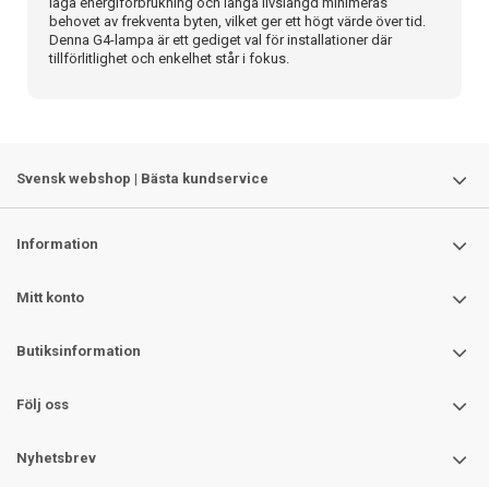
låga energiförbrukning och långa livslängd minimeras
behovet av frekventa byten, vilket ger ett högt värde över tid.
Denna G4-lampa är ett gediget val för installationer där
tillförlitlighet och enkelhet står i fokus.
Svensk webshop | Bästa kundservice
Information
Mitt konto
Butiksinformation
Följ oss
Nyhetsbrev