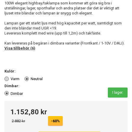
100W elegant highbay/taklampa som kommer att göra sig bra i
utställningar, lager, sporthallar och andra platser där det är viktigt att
ljuset inte bländar och lampan är snygg och elegant.
Lampan ger ett starkt ljus med hög kapacitet per watt, samtidigt som
den inte bländar med UGR <19.
Levereras komplett med wire (upp till 1,2m) och takfäste.
Kan levereras på begäran i dimbara varianter (Frontkant / 1-10V / DALI).
Visa tillbehör (6)
Kulör:
Varm
Neutral
Dimbar:
I lager.
Dimbar
1.152,80 kr
2.882 kr
-60%