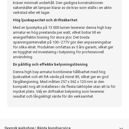
kräver minimalt underhåll. Den gedigna konstruktionen
säkerställer att lampan klarar av de krav som ställs i en aktiv
verkstad eller ett lager.
Hög ljuskapacitet och driftsäkerhet
Med en ljusstyrka på 13 000 lumen levererar denna high bay-
armatur en hög prestanda per watt, vilket bidrar till en
energieffektiv lösning för stora ytor. Det breda
spänningsintervallet på 100–277V gör den anpassningsbar
för olika elnät. Produkten omfattas av 5 års garanti, vilket ger
en trygghet vid investering i belysning för professionell
användning.
En pålitlig och effektiv belysningslösning
Denna high bay-armatur kombinerar hållbarhet med hög
ljuskvalitet och ett RA-värde på minst 85, vilket ger en god
färgåtergivning. Med måtten 257 x 362 x 120 mm är den
kompakt nog att installeras i de flesta takhöjder utan att ta för
mycket plats. Välj en driftsäker belysning som levererar
resultat och långsiktigt värde för din verksamhet.
Svensk webshop | Bästa kundservice