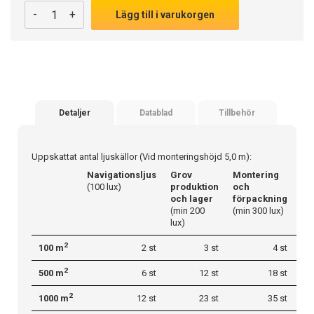
-
+
Lägg till i varukorgen
Detaljer
Datablad
Tillbehör
Uppskattat antal ljuskällor (Vid monteringshöjd 5,0 m):
Navigationsljus
Grov
Montering
Pr
(100 lux)
produktion
och
(50
och lager
förpackning
(min 200
(min 300 lux)
lux)
2
100 m
2 st
3 st
4 st
2
500 m
6 st
12 st
18 st
2
1000 m
12 st
23 st
35 st