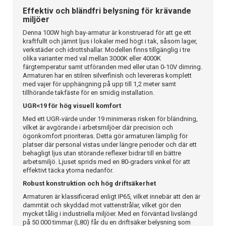
Effektiv och bländfri belysning för krävande
miljöer
Denna 100W high bay-armatur är konstruerad för att ge ett
kraftfullt och jämnt ljus i lokaler med högt i tak, såsom lager,
verkstäder och idrottshallar. Modellen finns tillgänglig i tre
olika varianter med val mellan 3000K eller 4000K
färgtemperatur samt utföranden med eller utan 0-10V dimring.
Armaturen har en stilren silverfinish och levereras komplett
med vajer för upphängning på upp till 1,2 meter samt
tillhörande takfäste för en smidig installation.
UGR<19 för hög visuell komfort
Med ett UGR-värde under 19 minimeras risken för bländning,
vilket är avgörande i arbetsmiljöer där precision och
ögonkomfort prioriteras. Detta gör armaturen lämplig för
platser där personal vistas under längre perioder och där ett
behagligt ljus utan störande reflexer bidrar till en bättre
arbetsmiljö. Ljuset sprids med en 80-graders vinkel för att
effektivt täcka ytorna nedanför.
Robust konstruktion och hög driftsäkerhet
Armaturen är klassificerad enligt IP65, vilket innebär att den är
dammtät och skyddad mot vattenstrålar, vilket gör den
mycket tålig i industriella miljöer. Med en förväntad livslängd
på 50 000 timmar (L80) får du en driftsäker belysning som