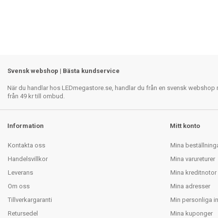
Svensk webshop | Bästa kundservice
När du handlar hos LEDmegastore.se, handlar du från en svensk webshop med
från 49 kr till ombud.
Information
Mitt konto
Kontakta oss
Mina beställning
Handelsvillkor
Mina varureturer
Leverans
Mina kreditnotor
Om oss
Mina adresser
Tillverkargaranti
Min personliga i
Retursedel
Mina kuponger