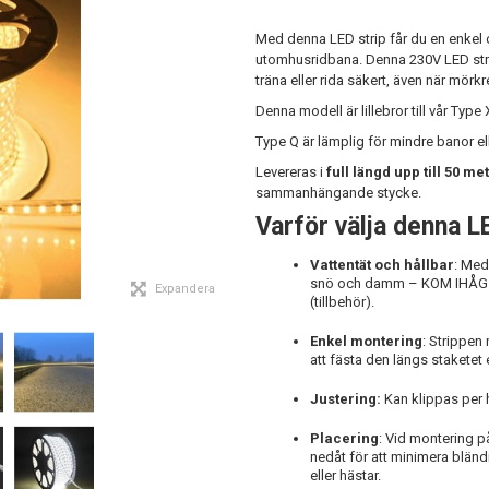
Med denna LED strip får du en enkel 
utomhusridbana. Denna 230V LED strip
träna eller rida säkert, även när mörkre
Denna modell är lillebror till vår Type X
Type Q är lämplig för mindre banor e
Levereras i
full längd upp till 50 met
sammanhängande stycke.
Varför välja denna LE
Vattentät och hållbar
: Med
snö och damm – KOM IHÅG at
Expandera
(tillbehör).
Enkel montering
: Strippen 
att fästa den längs staketet 
Justering:
Kan klippas per 
Placering
: Vid montering p
nedåt för att minimera bländnin
eller hästar.