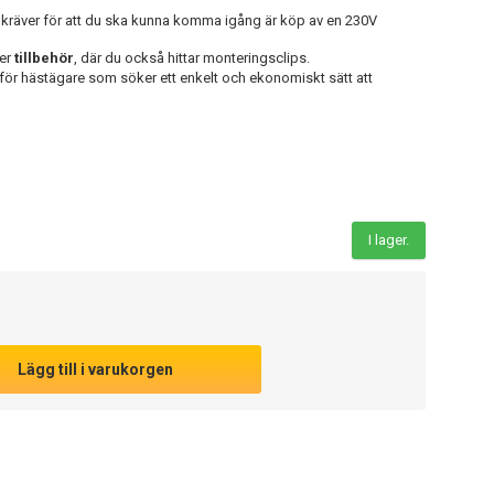
 kräver för att du ska kunna komma igång är köp av en 230V
der
tillbehör
, där du också hittar monteringsclips.
 för hästägare som söker ett enkelt och ekonomiskt sätt att
I lager.
Lägg till i varukorgen