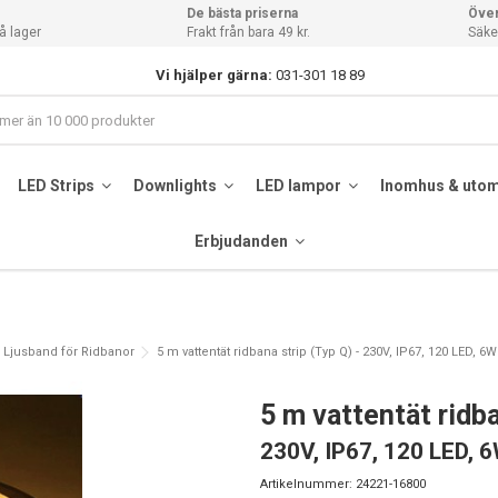
De bästa priserna
Över
å lager
Frakt från bara 49 kr.
Säker
Vi hjälper gärna:
031-301 18 89
LED Strips
Downlights
LED lampor
Inomhus & uto
Erbjudanden
Ljusband för Ridbanor
5 m vattentät ridbana strip (Typ Q) - 230V, IP67, 120 LED, 6
5 m vattentät ridba
230V, IP67, 120 LED, 
Artikelnummer:
24221-16800