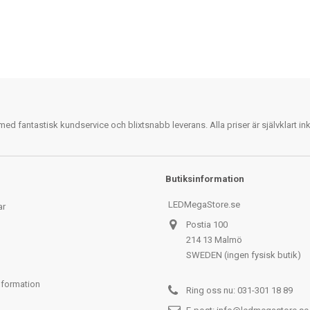
 fantastisk kundservice och blixtsnabb leverans. Alla priser är självklart i
Butiksinformation
LEDMegaStore.se
ar
Postia 100
214 13 Malmö
SWEDEN (ingen fysisk butik)
nformation
Ring oss nu:
031-301 18 89