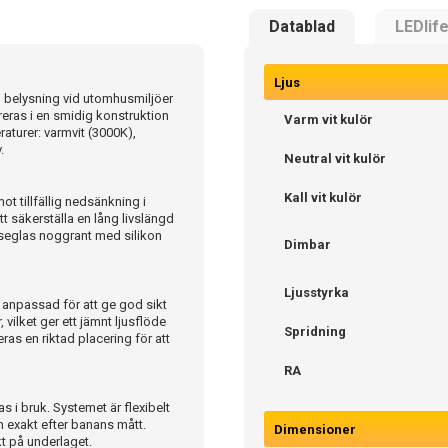
Datablad
LEDlif
Ljus
ig belysning vid utomhusmiljöer
reras i en smidig konstruktion
Varm vit kulör
raturer: varmvit (3000K),
.
Neutral vit kulör
Kall vit kulör
 tillfällig nedsänkning i
t säkerställa en lång livslängd
örseglas noggrant med silikon
Dimbar
Ljusstyrka
 anpassad för att ge god sikt
vilket ger ett jämnt ljusflöde
Spridning
as en riktad placering för att
RA
s i bruk. Systemet är flexibelt
n exakt efter banans mått.
Dimensioner
t på underlaget.