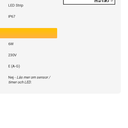
LED Strip
IP67
6W
230V
E (A-G)
Nej -
Läs mer om sensor /
timer och LED.