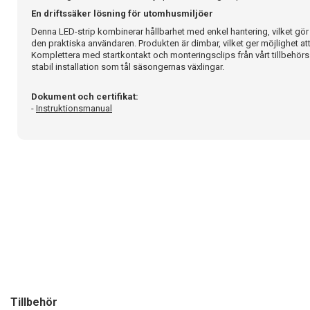
En driftssäker lösning för utomhusmiljöer
Denna LED-strip kombinerar hållbarhet med enkel hantering, vilket gör den
den praktiska användaren. Produkten är dimbar, vilket ger möjlighet att
Komplettera med startkontakt och monteringsclips från vårt tillbehör
stabil installation som tål säsongernas växlingar.
Dokument och certifikat:
-
Instruktionsmanual
Tillbehör