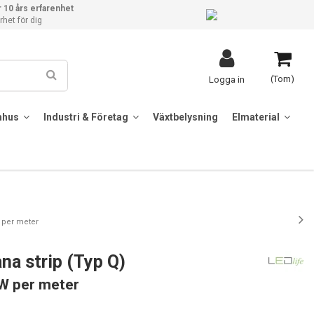
 10 års erfarenhet
het för dig
(Tom)
Logga in
mhus
Industri & Företag
Växtbelysning
Elmaterial
W per meter
na strip (Typ Q)
6W per meter