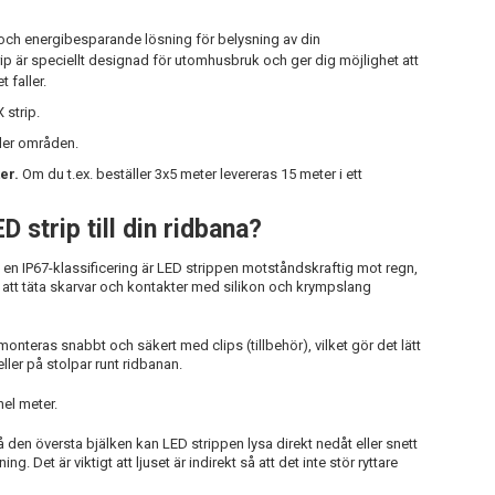
och energibesparande lösning för belysning av din
 är speciellt designad för utomhusbruk och ger dig möjlighet att
t faller.
 strip.
ller områden.
er.
Om du t.ex. beställer 3x5 meter levereras 15 meter i ett
D strip till din ridbana?
 en IP67-klassificering är LED strippen motståndskraftig mot regn,
t täta skarvar och kontakter med silikon och krympslang
monteras snabbt och säkert med clips (tillbehör), vilket gör det lätt
eller på stolpar runt ridbanan.
hel meter.
å den översta bjälken kan LED strippen lysa direkt nedåt eller snett
g. Det är viktigt att ljuset är indirekt så att det inte stör ryttare