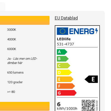
e
EU Datablad
3000K
4000K
6000K
Ja -
Läs mer om LED-
dimbar här
650 lumens
120 grader
>= 80