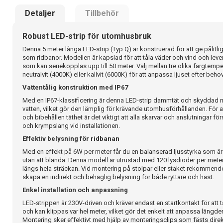
Detaljer
Tillbehör
Robust LED-strip för utomhusbruk
Denna 5 meter långa LED-strip (Typ Q) är konstruerad för att ge pålitl
som ridbanor. Modellen är kapslad för att tåla väder och vind och leve
som kan seriekopplas upp till 50 meter. Välj mellan tre olika färgtempe
neutralvit (4000K) eller kallvit (6000K) för att anpassa ljuset efter behov
Vattentålig konstruktion med IP67
Med en IP67-klassificering är denna LED-strip dammtät och skyddad mot
vatten, vilket gör den lämplig för krävande utomhusförhållanden. För at
och bibehållen täthet är det viktigt att alla skarvar och anslutningar f
och krympslang vid installationen.
Effektiv belysning för ridbanan
Med en effekt på 6W per meter får du en balanserad ljusstyrka som är
utan att blända. Denna modell är utrustad med 120 lysdioder per meter, 
längs hela sträckan. Vid montering på stolpar eller staket rekommender
skapa en indirekt och behaglig belysning för både ryttare och häst.
Enkel installation och anpassning
LED-strippen är 230V-driven och kräver endast en startkontakt för att ta
och kan klippas var hel meter, vilket gör det enkelt att anpassa längde
Montering sker effektivt med hjälp av monteringsclips som fästs direk