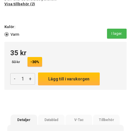
Visa tillbehör (2)
Kulör:
I lager.
Varm
35 kr
50 kr
-30%
-
+
Lägg till i varukorgen
Detaljer
Datablad
V-Tac
Tillbehör