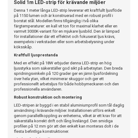
Solid 1m LED-strip för krävande miljöer
Denna 1 meter långa LED-strip levererar ett kraftfullt ljusflöde
på 1150 lumen och är konstruerad med en robust profil i
borstat stål. Modellen finns tillgänglig i två olika
färgtemperaturer: en kall vit ton för maximal klarhet eller en
varmvit 3000K-variant för en mjukare ljusbild. Den är lämpad
för installationer där ett effektivt och fokuserat ljus krävs,
exempelvis i verkstaden eller som arbetsbelysning under
köksskåp.
Kraftfull ljusprestanda
Med en effekt på 18W erbjuder denna LED-strip en hög
ljusstyrka som säkerställer god sikt på arbetsytan. Den breda
spridningsvinkeln på 120 grader ger en jämn ljusfördelning
över hela ytan, vilket minimerar skuggor och ger ett
professionellt arbetsljus för både hobbymeckaren och den
professionella användaren.
Robust konstruktion och montering
LED-stripen är byggd i en stabil aluminiumprofil som tål daglig
användning i krävande miljöer. Installationen utförs enkelt
genom parallellkoppling av enheterna, vilket är ett krav för att
säkerställa korrekt drift och lång livslängd. Den smidiga
profilen på 12 mm gör att den enkelt kan monteras dolt i de
flesta befintliga konstruktioner.