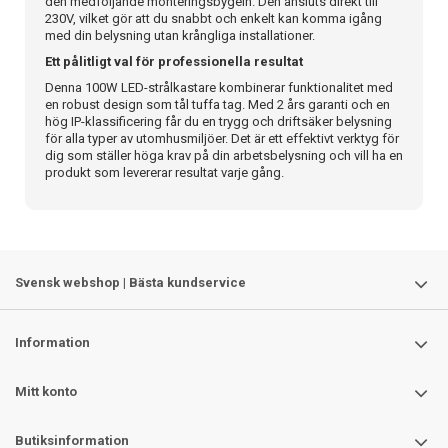
den medföljande monteringsbygeln. Den ansluts direkt till
230V, vilket gör att du snabbt och enkelt kan komma igång
med din belysning utan krångliga installationer.
Ett pålitligt val för professionella resultat
Denna 100W LED-strålkastare kombinerar funktionalitet med
en robust design som tål tuffa tag. Med 2 års garanti och en
hög IP-klassificering får du en trygg och driftsäker belysning
för alla typer av utomhusmiljöer. Det är ett effektivt verktyg för
dig som ställer höga krav på din arbetsbelysning och vill ha en
produkt som levererar resultat varje gång.
Svensk webshop | Bästa kundservice
Information
Mitt konto
Butiksinformation