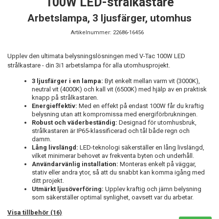
100W LED-strålkastare
Arbetslampa, 3 ljusfärger, utomhus
Artikelnummer:
22686-16456
Upplev den ultimata belysningslösningen med V-Tac 100W LED
strålkastare - din 3i1 arbetslampa för alla utomhusprojekt.
3 ljusfärger i en lampa:
Byt enkelt mellan varm vit (3000K),
neutral vit (4000K) och kall vit (6500K) med hjälp av en praktisk
knapp på strålkastaren.
Energieffektiv:
Med en effekt på endast 100W får du kraftig
belysning utan att kompromissa med energiförbrukningen.
Robust och väderbeständig:
Designad för utomhusbruk,
strålkastaren är IP65-klassificerad och tål både regn och
damm.
Lång livslängd:
LED-teknologi säkerställer en lång livslängd,
vilket minimerar behovet av frekventa byten och underhåll.
Användarvänlig installation:
Monteras enkelt på väggar,
stativ eller andra ytor, så att du snabbt kan komma igång med
ditt projekt.
Utmärkt ljusöverföring:
Upplev kraftig och jämn belysning
som säkerställer optimal synlighet, oavsett var du arbetar.
Visa tillbehör (16)