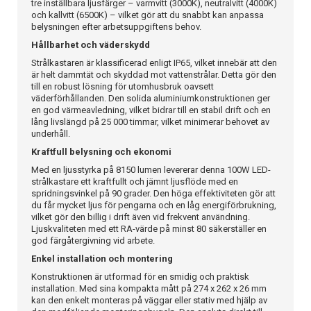
tre inställbara ljusfärger – varmvitt (3000K), neutralvitt (4000K)
och kallvitt (6500K) – vilket gör att du snabbt kan anpassa
belysningen efter arbetsuppgiftens behov.
Hållbarhet och väderskydd
Strålkastaren är klassificerad enligt IP65, vilket innebär att den
är helt dammtät och skyddad mot vattenstrålar. Detta gör den
till en robust lösning för utomhusbruk oavsett
väderförhållanden. Den solida aluminiumkonstruktionen ger
en god värmeavledning, vilket bidrar till en stabil drift och en
lång livslängd på 25 000 timmar, vilket minimerar behovet av
underhåll.
Kraftfull belysning och ekonomi
Med en ljusstyrka på 8150 lumen levererar denna 100W LED-
strålkastare ett kraftfullt och jämnt ljusflöde med en
spridningsvinkel på 90 grader. Den höga effektiviteten gör att
du får mycket ljus för pengarna och en låg energiförbrukning,
vilket gör den billig i drift även vid frekvent användning.
Ljuskvaliteten med ett RA-värde på minst 80 säkerställer en
god färgåtergivning vid arbete.
Enkel installation och montering
Konstruktionen är utformad för en smidig och praktisk
installation. Med sina kompakta mått på 274 x 262 x 26 mm
kan den enkelt monteras på väggar eller stativ med hjälp av