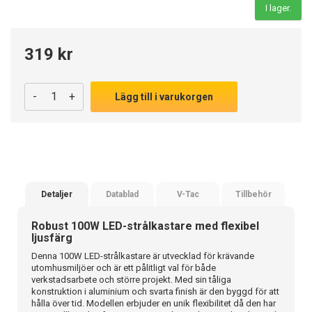
I lager.
319 kr
-
+
Lägg till i varukorgen
Detaljer
Datablad
V-Tac
Tillbehör
Robust 100W LED-strålkastare med flexibel
ljusfärg
Denna 100W LED-strålkastare är utvecklad för krävande
utomhusmiljöer och är ett pålitligt val för både
verkstadsarbete och större projekt. Med sin tåliga
konstruktion i aluminium och svarta finish är den byggd för att
hålla över tid. Modellen erbjuder en unik flexibilitet då den har