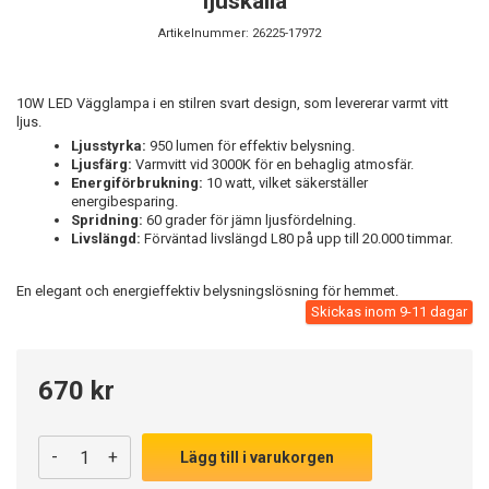
ljuskälla
Artikelnummer:
26225-17972
10W LED Vägglampa i en stilren svart design, som levererar varmt vitt
ljus.
Ljusstyrka:
950 lumen för effektiv belysning.
Ljusfärg:
Varmvitt vid 3000K för en behaglig atmosfär.
Energiförbrukning:
10 watt, vilket säkerställer
energibesparing.
Spridning:
60 grader för jämn ljusfördelning.
Livslängd:
Förväntad livslängd L80 på upp till 20.000 timmar.
En elegant och energieffektiv belysningslösning för hemmet.
Skickas inom 9-11 dagar
670 kr
-
+
Lägg till i varukorgen