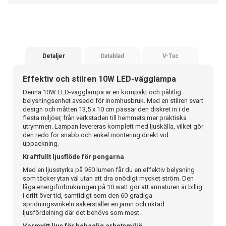
Detaljer
Datablad
V-Tac
Effektiv och stilren 10W LED-vägglampa
Denna 10W LED-vägglampa är en kompakt och pålitlig
belysningsenhet avsedd för inomhusbruk. Med en stilren svart
design och måtten 13,5 x 10 cm passar den diskret in i de
flesta miljöer, från verkstaden till hemmets mer praktiska
utrymmen. Lampan levereras komplett med ljuskälla, vilket gör
den redo för snabb och enkel montering direkt vid
uppackning.
Kraftfullt ljusflöde för pengarna
Med en ljusstyrka på 950 lumen får du en effektiv belysning
som täcker ytan väl utan att dra onödigt mycket ström. Den
låga energiförbrukningen på 10 watt gör att armaturen är billig
i drift över tid, samtidigt som den 60-gradiga
spridningsvinkeln säkerställer en jämn och riktad
ljusfördelning där det behövs som mest.
Varmvitt ljus för behaglig arbetsmiljö