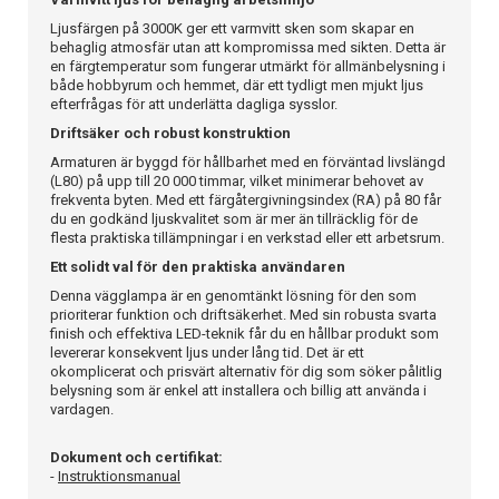
Ljusfärgen på 3000K ger ett varmvitt sken som skapar en
behaglig atmosfär utan att kompromissa med sikten. Detta är
en färgtemperatur som fungerar utmärkt för allmänbelysning i
både hobbyrum och hemmet, där ett tydligt men mjukt ljus
efterfrågas för att underlätta dagliga sysslor.
Driftsäker och robust konstruktion
Armaturen är byggd för hållbarhet med en förväntad livslängd
(L80) på upp till 20 000 timmar, vilket minimerar behovet av
frekventa byten. Med ett färgåtergivningsindex (RA) på 80 får
du en godkänd ljuskvalitet som är mer än tillräcklig för de
flesta praktiska tillämpningar i en verkstad eller ett arbetsrum.
Ett solidt val för den praktiska användaren
Denna vägglampa är en genomtänkt lösning för den som
prioriterar funktion och driftsäkerhet. Med sin robusta svarta
finish och effektiva LED-teknik får du en hållbar produkt som
levererar konsekvent ljus under lång tid. Det är ett
okomplicerat och prisvärt alternativ för dig som söker pålitlig
belysning som är enkel att installera och billig att använda i
vardagen.
Dokument och certifikat:
-
Instruktionsmanual