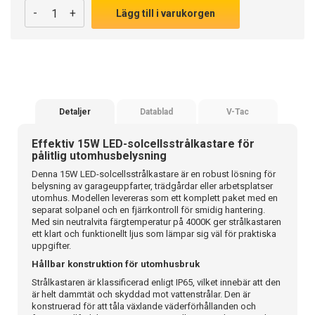
-
+
Lägg till i varukorgen
Detaljer
Datablad
V-Tac
Effektiv 15W LED-solcellsstrålkastare för
pålitlig utomhusbelysning
Denna 15W LED-solcellsstrålkastare är en robust lösning för
belysning av garageuppfarter, trädgårdar eller arbetsplatser
utomhus. Modellen levereras som ett komplett paket med en
separat solpanel och en fjärrkontroll för smidig hantering.
Med sin neutralvita färgtemperatur på 4000K ger strålkastaren
ett klart och funktionellt ljus som lämpar sig väl för praktiska
uppgifter.
Hållbar konstruktion för utomhusbruk
Strålkastaren är klassificerad enligt IP65, vilket innebär att den
är helt dammtät och skyddad mot vattenstrålar. Den är
konstruerad för att tåla växlande väderförhållanden och