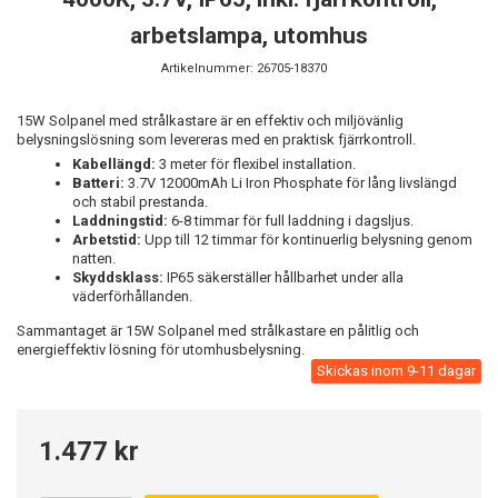
arbetslampa, utomhus
Artikelnummer:
26705-18370
15W Solpanel med strålkastare är en effektiv och miljövänlig
belysningslösning som levereras med en praktisk fjärrkontroll.
Kabellängd:
3 meter för flexibel installation.
Batteri:
3.7V 12000mAh Li Iron Phosphate för lång livslängd
och stabil prestanda.
Laddningstid:
6-8 timmar för full laddning i dagsljus.
Arbetstid:
Upp till 12 timmar för kontinuerlig belysning genom
natten.
Skyddsklass:
IP65 säkerställer hållbarhet under alla
väderförhållanden.
Sammantaget är 15W Solpanel med strålkastare en pålitlig och
energieffektiv lösning för utomhusbelysning.
Skickas inom 9-11 dagar
1.477 kr