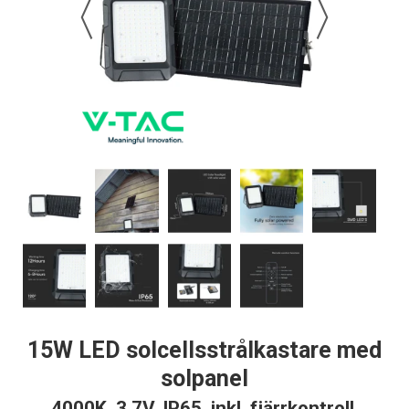
15W LED solcellsstrålkastare med
solpanel
4000K, 3.7V, IP65, inkl. fjärrkontroll,