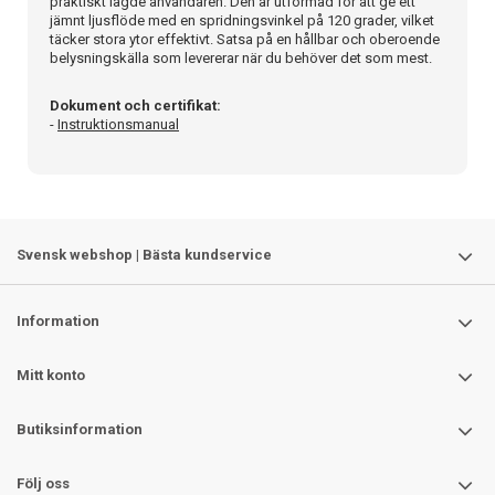
praktiskt lagde användaren. Den är utformad för att ge ett
jämnt ljusflöde med en spridningsvinkel på 120 grader, vilket
täcker stora ytor effektivt. Satsa på en hållbar och oberoende
belysningskälla som levererar när du behöver det som mest.
Dokument och certifikat:
-
Instruktionsmanual
Svensk webshop | Bästa kundservice
Information
Mitt konto
Butiksinformation
Följ oss