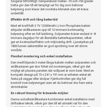
fungerar tillförlitligt i temperaturer mellan -10 och +50 grader.
Detta gör den till ett lämpligt val för dig som behöver
belysning som klarar det nordiska klimatet utan att kräva
underhåll.
Effektiv drift och lång batteritid
Med ett kraftfullt 3.7V 12000mAh Li Iron Phosphate-batteri
erbjuder strålkastaren upp till 12 timmars kontinuerlig
belysning efter en full laddning. Solpanelen kräver endast 6–8
timmars dagsljus för att återställa batterikapaciteten, vilket
ger en kostnadseffektiv och miljövänlig drift. Ljusstyrkan på
1800 lumen säkerställer en god spridning över ett större
område.
Flexibel montering och enkel installation
Den medföljande 3 meter långa kabeln mellan solpanelen och
strålkastaren ger stor frihet vid monteringen, vilket gör det
möjligt att placera panelen där solljuset är som bäst. Med en
kompakt design på 73 x 241 x 191 mm är enheten enkel att
fästa på väggar eller stolpar. Fjärrkontrollen ger dig full
kontroll över belysningen utan att du behöver dra fram extra
strömkablar.
En robust lösning för krävande miljöer
Denna solcellsstrålkastare kombinerar enkel installation med
driftsäker teknik, vilket gör den till ett utmärkt val för den