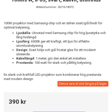
Artikelnummer:
26710-18372
100W projektor med Samsung-chip och en stilren svart/grå finish för
optimal belysning.
Ljuskälla:
Utrustad med Samsung-chip för hög ljusstyrka och
lång livslängd.
Ljusfärg:
6500K ger ett kraftigt, vitt ljus för effektiv
utomhusbelysning.
Design:
Svart hölje och grå frostat glas för ett modernt
utseende.
Kabellängd:
1 meter, gör den enkel att installera.
Prestanda:
100 watt för stark och pålitlig belysning.
En slank och kraftfull LED-projektor som kombinerar hög prestanda
med modern design.
Denna vara är inte längre på lager.
390 kr