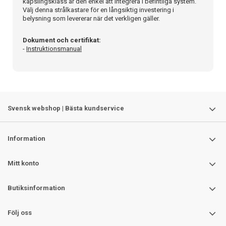
kapslingsklass är den enkel att integrera i befintliga system.
Välj denna strålkastare för en långsiktig investering i
belysning som levererar när det verkligen gäller.
Dokument och certifikat:
-
Instruktionsmanual
Svensk webshop | Bästa kundservice
Information
Mitt konto
Butiksinformation
Följ oss