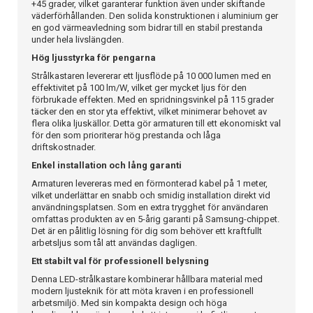
+45 grader, vilket garanterar funktion även under skiftande
väderförhållanden. Den solida konstruktionen i aluminium ger
en god värmeavledning som bidrar till en stabil prestanda
under hela livslängden.
Hög ljusstyrka för pengarna
Strålkastaren levererar ett ljusflöde på 10 000 lumen med en
effektivitet på 100 lm/W, vilket ger mycket ljus för den
förbrukade effekten. Med en spridningsvinkel på 115 grader
täcker den en stor yta effektivt, vilket minimerar behovet av
flera olika ljuskällor. Detta gör armaturen till ett ekonomiskt val
för den som prioriterar hög prestanda och låga
driftskostnader.
Enkel installation och lång garanti
Armaturen levereras med en förmonterad kabel på 1 meter,
vilket underlättar en snabb och smidig installation direkt vid
användningsplatsen. Som en extra trygghet för användaren
omfattas produkten av en 5-årig garanti på Samsung-chippet.
Det är en pålitlig lösning för dig som behöver ett kraftfullt
arbetsljus som tål att användas dagligen.
Ett stabilt val för professionell belysning
Denna LED-strålkastare kombinerar hållbara material med
modern ljusteknik för att möta kraven i en professionell
arbetsmiljö. Med sin kompakta design och höga