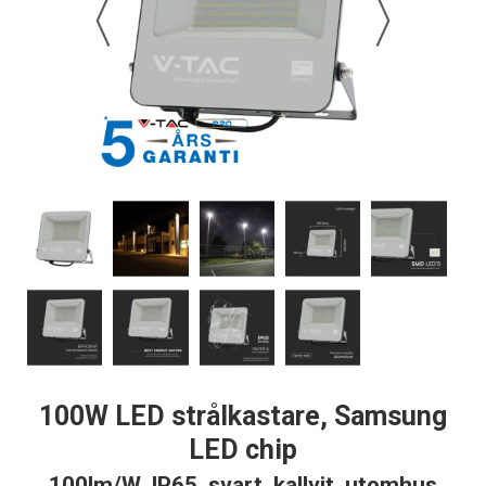
100W LED strålkastare, Samsung
LED chip
100lm/W, IP65, svart, kallvit, utomhus