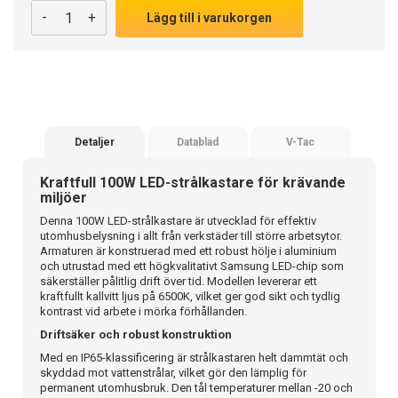
-
+
Lägg till i varukorgen
Detaljer
Datablad
V-Tac
Kraftfull 100W LED-strålkastare för krävande
miljöer
Denna 100W LED-strålkastare är utvecklad för effektiv
utomhusbelysning i allt från verkstäder till större arbetsytor.
Armaturen är konstruerad med ett robust hölje i aluminium
och utrustad med ett högkvalitativt Samsung LED-chip som
säkerställer pålitlig drift över tid. Modellen levererar ett
kraftfullt kallvitt ljus på 6500K, vilket ger god sikt och tydlig
kontrast vid arbete i mörka förhållanden.
Driftsäker och robust konstruktion
Med en IP65-klassificering är strålkastaren helt dammtät och
skyddad mot vattenstrålar, vilket gör den lämplig för
permanent utomhusbruk. Den tål temperaturer mellan -20 och